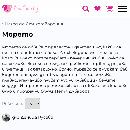
Назад до Стихотворения
Морето
Морето се обвива с прелестни дантели. Ах, какви са
нежни и сребристо бели! А пък водорасли... Колко са
красиви! Леко потреперват - балерини живи! Колко са
щастливи, весело се плъзгат рибките червени, розови
и златни! Как безгрижно, волно, пъргаво се гмуркат във
водите сини, хладни, благодатни. Там щастливо,
плавно, мълчаливо плуват чудни хубавици - белите
медузи. И трептящо тяло сякаш са обвили със красиво
було и прозрачни блузи. Петя Дубарова
Рейтинг:
д-р Деница Русева