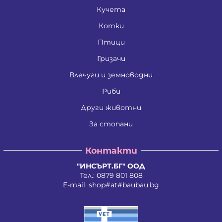
Кучета
Котки
Птици
Гризачи
Влечуги и земноводни
Риби
Други животни
За стопани
Контакти
"ИНСЪРТ.БГ" ООД
Тел.:
0879 801 808
E-mail:
shop#at#baubau.bg