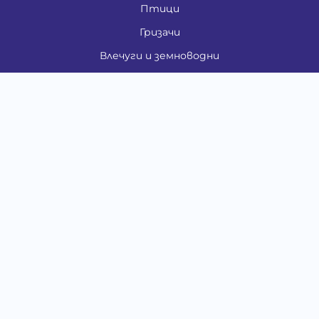
Птици
Гризачи
Влечуги и земноводни
Риби
Други животни
За стопани
Контакти
"ИНСЪРТ.БГ" ООД
Тел.:
0879 801 808
E-mail:
shop#at#baubau.bg