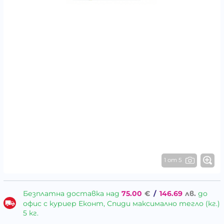
1 от 5
Безплатна доставка над
75.00
€
/
146.69
лв.
до
офис с куриер Еконт, Спиди максимално тегло (кг.)
5 кг.