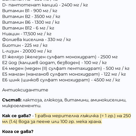
D- пантотенат калций - 2400 мг / кг
Витамин В1 - 900 мг / кг
Витамин В2 - 3500 мг / кг
Витамин В6 - 1300 мг / кг
Витамин В12 - 6 мг / кг
Ниацин - 17,500 мг / кг
Фолиева киселина - 330 мг / кг
Биотин - 225 мг / кг
L-лизин - 20000 мг / кг
E1 желязо (железен сулфат монохидрат) - 2500 мг
Е2 йод (калциев йодат, безводен) - 100 мг / кг
Е4 меден (меден (II) сулфат пентахидрат) - 500 мг / кг
E5 манган (манганов сулфат монохидрат) - 122 мг / кг
Е6 цинк (цинков сулфат монохидрат) - 4500 мг / кг
Антиоксидантите
Състав:
лактоза, глюкоза, витамини, аминокиселини,
микроелементи.
Как се дава?
-
1 равна мерителна лъжичка (= 1 гр.) на 250
мл (1.4) вода за пеене или 100 гр. мека храна.
Кога се дава?