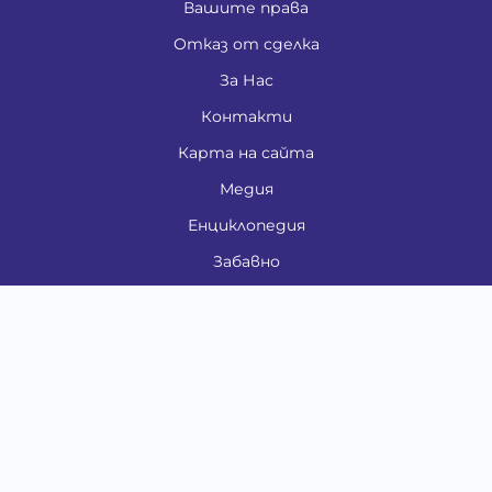
Вашите права
Отказ от сделка
За Нас
Контакти
Карта на сайта
Медия
Енциклопедия
Забавно
Справочник
Здравни проблеми
Категории
Кучета
Котки
Птици