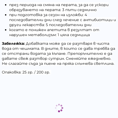
през периода на смяна на перата, за да се ускори
образуването на перата: 3 пъти седмично
при подготовка за сезон на изложби: 4
последователни дни след лечение с антибиотици и
други лекарства: 5 последователни дни
когато е понижен апетита в резултат от
нарушен метаболизъм: 1 цяла седмцица
Забележка:
Добавката може да се разтваря в чиста
вода от чешмата. В дните, в които се дава трябва да
се отстрани водата за къпане. Препоръчително е да
давате свеж разтвор сутрин. Сменяйте ежедневно.
Не слагайте съда за пиене на пряка слънчева светлина.
Опаковка: 25 гр. / 200 гр.