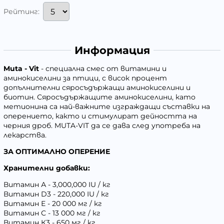
Рейтинг:
Информация
Muta - Vit
- специална смес от витамини и
аминокиселини за птици, с висок процент
допълнителни сяросъдържащи аминокиселини и
биотин. Сяросъдържащите аминокиселини, като
метионина са най-важните изграждащи съставки на
оперението, както и стимулират дейността на
черния дроб. MUTA-VIT да се дава след употреба на
лекарства.
ЗА ОПТИМАЛНО ОПЕРЕНИЕ
Хранителни добавки:
Витамин А - 3,000,000 IU / кг
Витамин D3 - 220,000 IU / кг
Витамин Е - 20 000 мг / кг
Витамин С - 13 000 мг / кг
Витамин К3 - 650 мг / кг