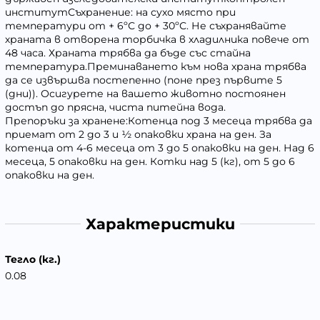
институтСъхранение: на сухо място при
температури от + 6ºС до + 30ºС. Не съхранявайте
храната в отворена торбичка в хладилника повече от
48 часа. Храната трябва да бъде със стайна
температура.Преминаването към нова храна трябва
да се извършва постепенно (поне през първите 5
(дни)). Осигурете на вашето животно постоянен
достъп до прясна, чиста питейна вода.
Препоръки за хранене:Котенца под 3 месеца трябва да
приемат от 2 до 3 и ½ опаковки храна на ден. За
котенца от 4-6 месеца от 3 до 5 опаковки на ден. Над 6
месеца, 5 опаковки на ден. Котки над 5 (кг), от 5 до 6
опаковки на ден.
Характеристики
Тегло (кг.)
0.08