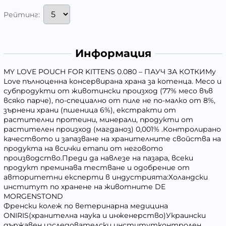
Рейтинг:
Информация
MY LOVE POUCH FOR KITTENS 0.080 – ПАУЧ ЗА КОТКИMy
Love пълноценна консервирана храна за котенца. Mесо и
субпродукти от животински произход (77% месо във
всяко парче), по-специално от пиле не по-малко от 8%,
зърнени храни (пшеница 6%), екстракти от
растителни протеини, минерали, продукти от
растителен произход (магданоз) 0,001% .Контролирано
качеството и запазване на хранителните свойства на
продукта на всички етапи от неговото
производство.Преди да навлезе на пазара, всеки
продукт преминава тестване и одобрение от
авторитетни експерти в индустрията:Холандски
институт по хранене на животните DE
MORGENSTOND
Френски колеж по ветеринарна медицина
ONIRIS(хранителна наука и инженерство)Украински
държавен изследователски институтконтролен