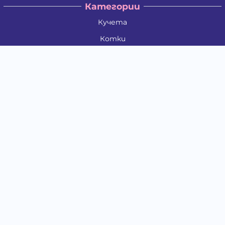
Категории
Кучета
Котки
Птици
Гризачи
Влечуги и земноводни
Риби
Други животни
За стопани
Контакти
"ИНСЪРТ.БГ" ООД
Тел.:
0879 801 808
E-mail:
shop#at#baubau.bg