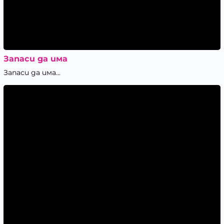
Запаси да има
Запаси да има...