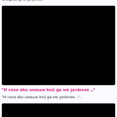
"И сега ако имаше кой да ме залюлее ..."
"И сега ако имаше кой да ме залюлее ..."...