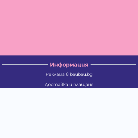
Информация
Реклама в baubau.bg
Доставка и плащане
Връщане и замяна
Общи условия за ползване
Политиката за поверителност
Политика за използване на бисквитки
При възникване на спор, свързан с покупка онлайн,