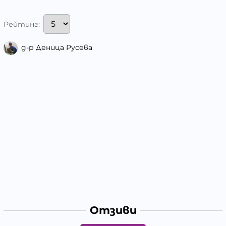
Рейтинг:
д-р Деница Русева
Отзиви