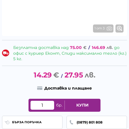
1 от 3
Безплатна доставка над
75.00
€
/
146.69
лв.
до
офис с куриер Еконт, Спиди максимално тегло (кг.)
5 кг.
14.29
€
27.95
лв.
/
Доставка и плащане
бр.
КУПИ
(0879) 801 808
БЪРЗА ПОРЪЧКА