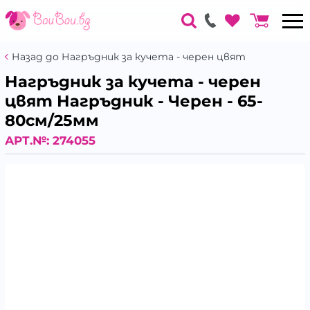
Назад до Нагръдник за кучета - черен цвят
Нагръдник за кучета - черен
цвят Нагръдник - Черен - 65-
80см/25мм
АРТ.№:
274055