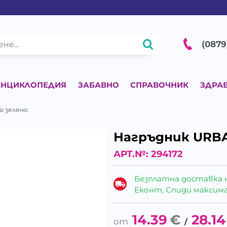
(0879
ЕНЦИКЛОПЕДИЯ
ЗАБАВНО
СПРАВОЧНИК
ЗДРА
о зелено
Нагръдник URBA
АРТ.№:
294172
Безплатна доставка 
Еконт, Спиди максималн
14.39
€
28.14
/