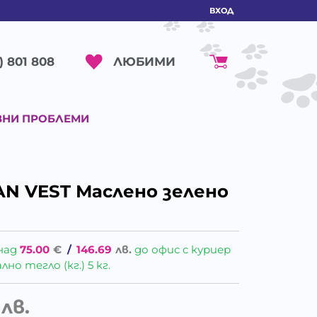
ВХОД
ЛЮБИМИ
) 801 808
ВНИ ПРОБЛЕМИ
N VEST Маслено зелено
над
75.00
€
/
146.69
лв.
до офис с куриер
о тегло (кг.) 5 кг.
лв.