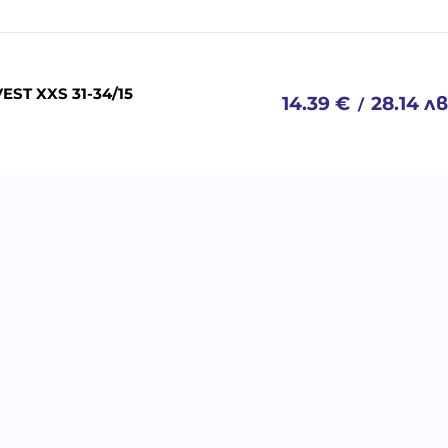
ST XXS 31-34/15
14.39
€
28.14
лв
/