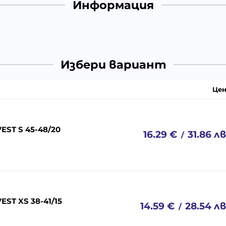
Информация
Избери вариант
Цен
EST S 45-48/20
16.29
€
31.86
лв
/
ST XS 38-41/15
14.59
€
28.54
лв
/