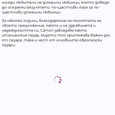
хиляди любители на домашни любимци, което доведе
до осезаеми резултати: по-щастливи хора за по-
щастливи домашни любимци.
За няколко години, благодарение на пълнотата на
своето предложение, както и на здравината и
надеждността си, Camon завладява както
италианския пазар, където той притежава важен дял
от пазара, така и част от основните европейски
пазари.