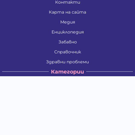
Контакти
Карта на сайта
Медия
Енциклопедия
Забавно
Справочник
Здравни проблеми
Категории
Кучета
Котки
Птици
Гризачи
Влечуги и земноводни
Риби