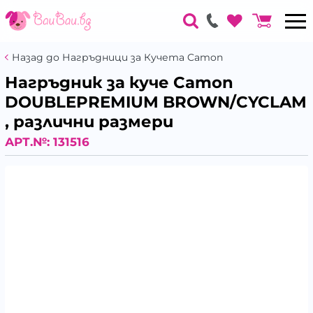
Назад до Нагръдници за Кучета Camon
Нагръдник за куче Camon
DOUBLEPREMIUM BROWN/CYCLAM
, различни размери
АРТ.№:
131516