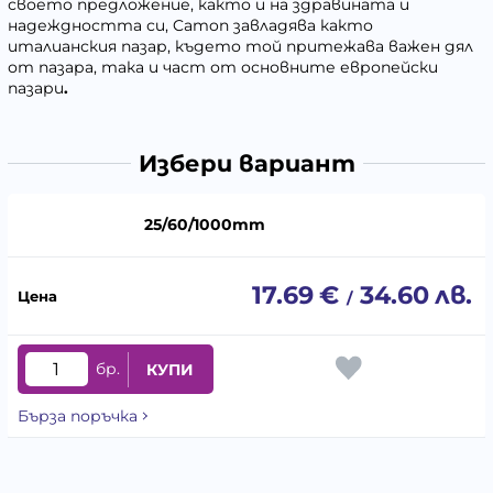
своето предложение, както и на здравината и
надеждността си, Camon завладява както
италианския пазар, където той притежава важен дял
от пазара, така и част от основните европейски
пазари
.
Избери вариант
25/60/1000mm
17.69
€
34.60
лв.
/
бр.
КУПИ
Бърза поръчка