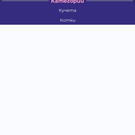
Категории
Кучета
Котки
Птици
Гризачи
Влечуги и земноводни
Риби
Други животни
За стопани
Контакти
"ИНСЪРТ.БГ" ООД
Тел.:
0879 801 808
E-mail:
shop#at#baubau.bg