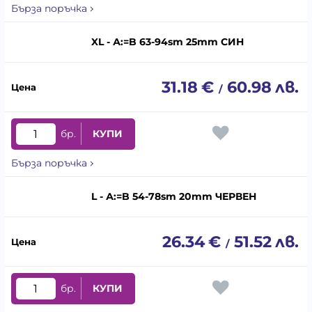
Бърза поръчка
XL - А:=B 63-94sm 25mm СИН
31.18
€
60.98
лв.
/
бр.
КУПИ
Бърза поръчка
L - А:=B 54-78sm 20mm ЧЕРВЕН
26.34
€
51.52
лв.
/
бр.
КУПИ