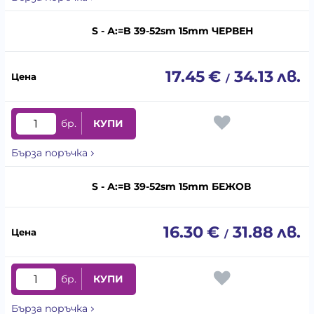
S - А:=B 39-52sm 15mm ЧЕРВЕН
17.45
€
34.13
лв.
/
бр.
КУПИ
Бърза поръчка
S - А:=B 39-52sm 15mm БЕЖОВ
16.30
€
31.88
лв.
/
бр.
КУПИ
Бърза поръчка