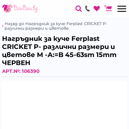
Назад до Нагръдник за куче Ferplast CRICKET P-
различни размери и цветове
Нагръдник за куче Ferplast
CRICKET P- различни размери и
цветове M -А:=B 45-63sm 15mm
ЧЕРВЕН
АРТ.№:
106390