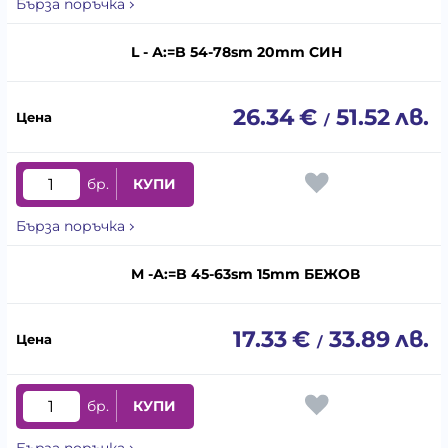
Бърза поръчка
L - А:=B 54-78sm 20mm СИН
26.34
€
51.52
лв.
/
бр.
КУПИ
Бърза поръчка
M -А:=B 45-63sm 15mm БЕЖОВ
17.33
€
33.89
лв.
/
бр.
КУПИ