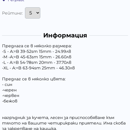
Рейтинг:
Информация
Предлага се в няколко размера:
-S - А:=B 39-52sm 15mm - 24.99лв
-M -А:=B 45-63sm 15mm - 26.60лв
-L - А:=B 54-78sm 20mm - 37.70лв
-XL - А:=B 63-94sm 25mm - 46.30лв
Предлаг се в няколко цвята:
- син
-черен
-червен
-бежов
нагръдник за кучета, лесен за приспособяване към
тялото на вашите четирикраки приятели. Има скоба
за закрепване на каишка.