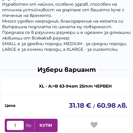
Изработен от найлон, особено здрав, способен на
отлична устойчивост на дърпане от вашето куче с
течение на времето.
Много удобен нагръдник, благодарение на меката си
вътрешна подплата по цялата му повърхност.
Предлага се в различни размери и е идеален за домашни
любимци от всякакъв размер:
SMALL е за дребни породи, MEDIUM - за средни породи;
LARGE е за големи породи, а XLARGE - за гигантски.
Избери вариант
XL - А:=B 63-94sm 25mm ЧЕРВЕН
31.18
€
60.98
лв.
/
бр.
КУПИ