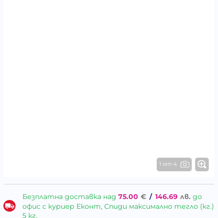
1 от 4
Безплатна доставка над
75.00
€
/
146.69
лв.
до
офис с куриер Еконт, Спиди максимално тегло (кг.)
5 кг.