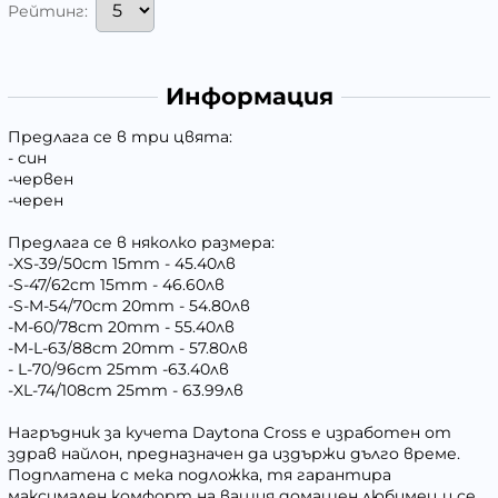
Рейтинг:
Информация
Предлага се в три цвята:
- син
-червен
-черен
Предлага се в няколко размера:
-XS-39/50cm 15mm - 45.40лв
-S-47/62cm 15mm - 46.60лв
-S-M-54/70cm 20mm - 54.80лв
-M-60/78cm 20mm - 55.40лв
-M-L-63/88cm 20mm - 57.80лв
- L-70/96cm 25mm -63.40лв
-XL-74/108cm 25mm - 63.99лв
Нагръдник за кучета Daytona Cross е изработен от
здрав найлон, предназначен да издържи дълго време.
Подплатена с мека подложка, тя гарантира
максимален комфорт на вашия домашен любимец и се