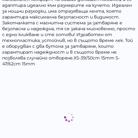
адаптира идеално към размерите на кучето. Идеален
за нощни разходки, има отразяваща лента, която
гарантира максимална безопасност и видимост.
Закопчалката с магнитна система за затваряне е
безопасна и надеждна, тя се закача мигновенно, просто
с едно кликване и сте готови! Изработен от
технопластика, устойчив, но в същото време лек. Той
е оборудван с два бутона за затваряне, които
гарантират надеждност и в същото време не
позволява случайно отворяне.XS-39/50cm 15mm S-
47/62cm 15mm