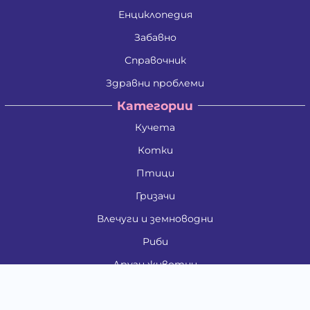
Енциклопедия
Забавно
Справочник
Здравни проблеми
Категории
Кучета
Котки
Птици
Гризачи
Влечуги и земноводни
Риби
Други животни
За стопани