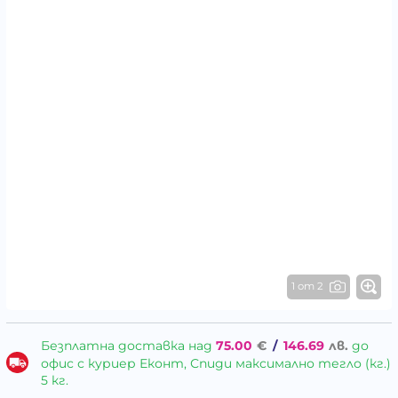
1 от 2
Безплатна доставка над
75.00
€
/
146.69
лв.
до
офис с куриер Еконт, Спиди максимално тегло (кг.)
5 кг.