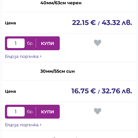
40мм/63см черен
22.15
€
43.32
лв.
/
бр.
КУПИ
Бърза поръчка
30мм/55см син
16.75
€
32.76
лв.
/
бр.
КУПИ
Бърза поръчка