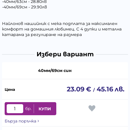
-40мм/63см - 28.80лв
-40мм/69см - 29.90лв
Найлонов нашийник с мека подплата за максимален
комфорт на домашния любимец. С 4 дупки и метална
катарама за регулиране на размера
Избери вариант
40мм/69см син
23.09
€
45.16
лв.
/
бр.
КУПИ
Бърза поръчка