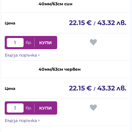
40мм/63см син
22.15
€
43.32
лв.
/
бр.
КУПИ
Бърза поръчка
40мм/63см червен
22.15
€
43.32
лв.
/
бр.
КУПИ
Бърза поръчка