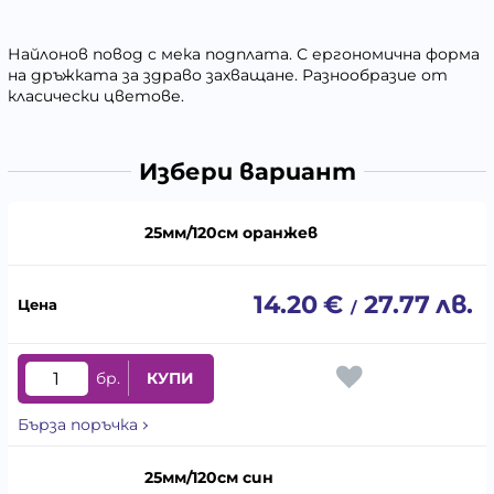
Найлонов повод с мека подплата. С ергономична форма
на дръжката за здраво захващане. Разнообразие от
класически цветове.
Избери вариант
25мм/120см оранжев
14.20
€
27.77
лв.
/
бр.
КУПИ
Бърза поръчка
25мм/120см син