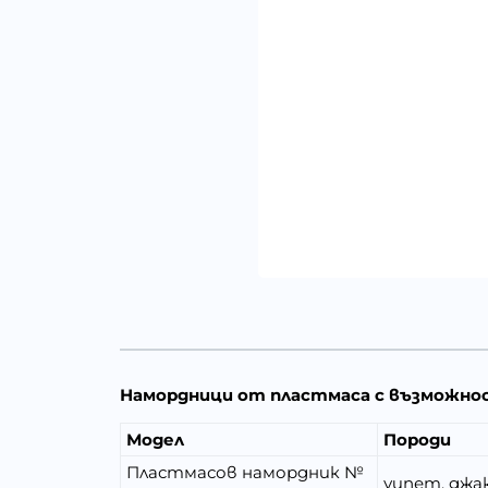
Намордници от пластмаса с възможнос
Модел
Породи
Пластмасов намордник №
уипет, джак