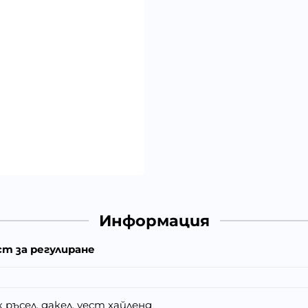
Информация
т за регулиране
 ръсел, дакел, уест хайленд