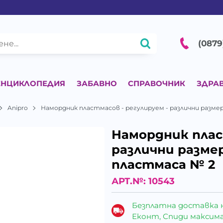
(0879
ЕНЦИКЛОПЕДИЯ
ЗАБАВНО
СПРАВОЧНИК
ЗДРА
Anipro
Намордник пластмасов - регулируем - различни разме
Намордник плас
различни разме
пластмаса № 2
АРТ.№:
10543
Безплатна доставка 
Еконт, Спиди максималн