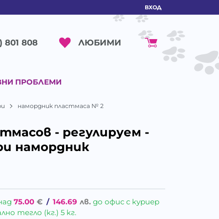
ВХОД
ЛЮБИМИ
) 801 808
ВНИ ПРОБЛЕМИ
ри
намордник пластмаса № 2
тмасов - регулируем -
ри намордник
над
75.00
€
/
146.69
лв.
до офис с куриер
о тегло (кг.) 5 кг.