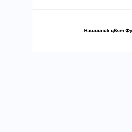
Нашииник цвят Фук