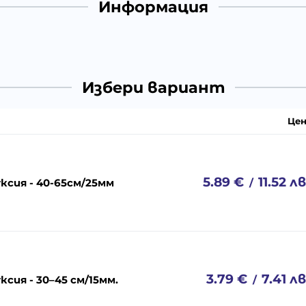
Информация
Избери вариант
Цен
5.89
€
11.52
лв
сия - 40-65см/25мм
/
3.79
€
7.41
лв
сия - 30–45 cм/15мм.
/