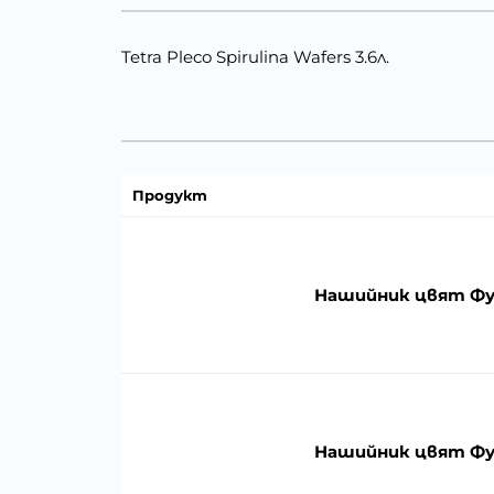
Tetra Pleco Spirulina Wafers 3.6л.
Продукт
Нашийник цвят Фук
Нашийник цвят Фук