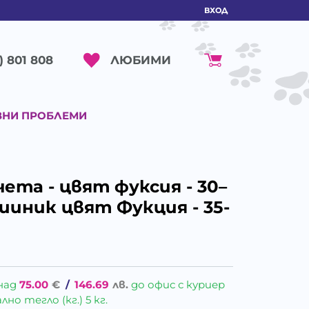
ВХОД
ЛЮБИМИ
) 801 808
ВНИ ПРОБЛЕМИ
ета - цвят фуксия - 30–
ииник цвят Фукция - 35-
над
75.00
€
/
146.69
лв.
до офис с куриер
о тегло (кг.) 5 кг.