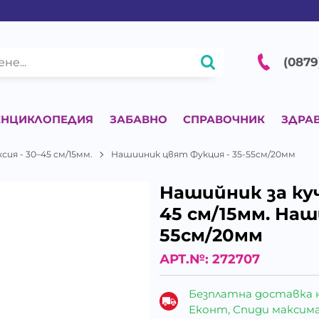
(0879
ЕНЦИКЛОПЕДИЯ
ЗАБАВНО
СПРАВОЧНИК
ЗДРА
ия - 30–45 cм/15мм.
Нашииник цвят Фукция - 35-55см/20мм
Нашийник за куч
45 cм/15мм. Наш
55см/20мм
АРТ.№:
272707
Безплатна доставка 
Еконт, Спиди максималн