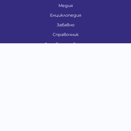
Медия
Енциклопедия
Забавно
Справочник
Здравни проблеми
Категории
Кучета
Котки
Птици
Гризачи
Влечуги и земноводни
Риби
Други животни
За стопани