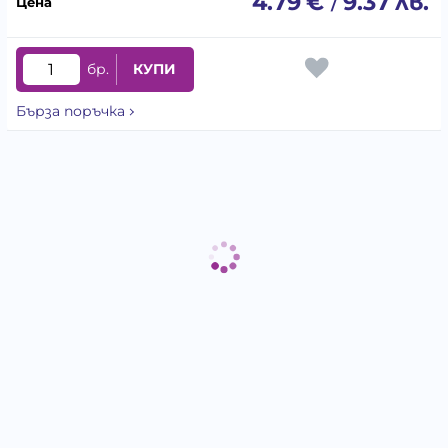
4.79
€
9.37
лв.
/
бр.
КУПИ
Бърза поръчка