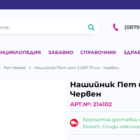
(0879
ЕНЦИКЛОПЕДИЯ
ЗАБАВНО
СПРАВОЧНИК
ЗДРА
Pet Interest
Нашийник Пет инт 2.5/47-70 см - Червен
Нашийник Пет ин
Червен
АРТ.№:
214102
Безплатна доставка 
Еконт, Спиди максималн