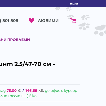
ВХОД
ЛЮБИМИ
) 801 808
ВНИ ПРОБЛЕМИ
т 2.5/47-70 см -
над
75.00
€
/
146.69
лв.
до офис с куриер
о тегло (кг.) 5 кг.