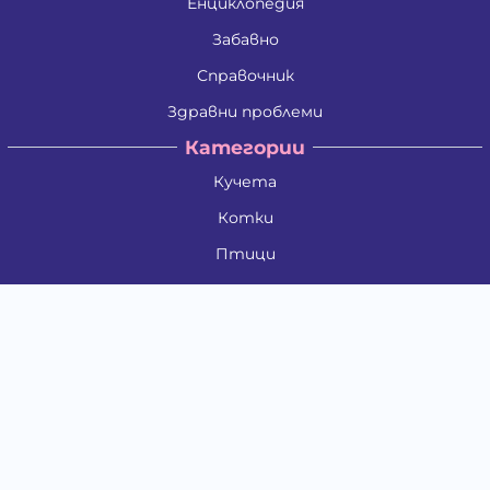
Енциклопедия
Забавно
Справочник
Здравни проблеми
Категории
Кучета
Котки
Птици
Гризачи
Влечуги и земноводни
Риби
Други животни
За стопани