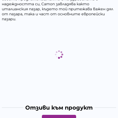
надеждността си, Camon завладява както
италианския пазар, където той притежава важен дял
от пазара, така и част от основните европейски
пазари.
Отзиви към продукт