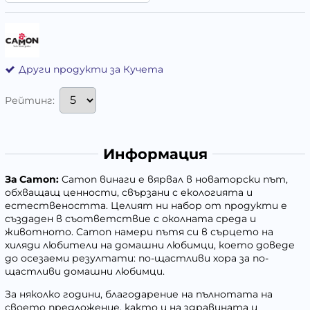
Други продукти за Кучета
Рейтинг:
Информация
За
Camon
:
Camon винаги е вярвал в новаторски път,
обхващащ ценности, свързани с екологията и
естествеността. Целият ни набор от продукти е
създаден в съответствие с околната среда и
животното. Camon намери пътя си в сърцето на
хиляди любители на домашни любимци, което доведе
до осезаеми резултати: по-щастливи хора за по-
щастливи домашни любимци.
За няколко години, благодарение на пълнотата на
своето предложение, както и на здравината и