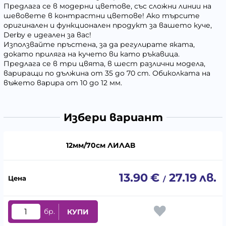
Предлага се в модерни цветове, със сложни линии на
шевовете в контрастни цветове! Ако търсите
оригинален и функционален продукт за вашето куче,
Derby е идеален за вас!
Използвайте пръстена, за да регулирате яката,
докато приляга на кучето ви като ръкавица.
Предлага се в три цвята, в шест различни модела,
вариращи по дължина от 35 до 70 cm. Обиколката на
въжето варира от 10 до 12 мм.
Избери вариант
12мм/70см ЛИЛАВ
13.90
€
27.19
лв.
/
бр.
КУПИ