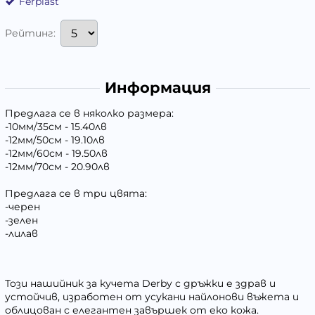
Ferplast
Рейтинг:
Информация
Предлага се в няколко размера:
-10мм/35см - 15.40лв
-12мм/50см - 19.10лв
-12мм/60см - 19.50лв
-12мм/70см - 20.90лв
Предлага се в три цвята:
-черен
-зелен
-лилав
Този нашийник за кучета Derby с дръжки е здрав и
устойчив, изработен от усукани найлонови въжета и
облицован с елегантен завършек от еко кожа.