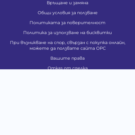
Връщане и замяна
Общи условия за ползване
Политиката за поверителност
Политика за използване на бисквитки
При възникване на спор, свързан с покупка онлайн,
можете да ползвате сайта ОРС
Вашите права
Отказ от сделка
За Нас
Контакти
Карта на сайта
Медия
Енциклопедия
Забавно