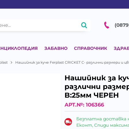
(0879
ЕНЦИКЛОПЕДИЯ
ЗАБАВНО
СПРАВОЧНИК
ЗДРА
plast
Нашийник за куче Ferplast CRICKET C- различни размери и 
Нашийник за куч
различни размер
B:25мм ЧЕРЕН
АРТ.№:
106366
Безплатна доставка 
Еконт, Спиди максималн