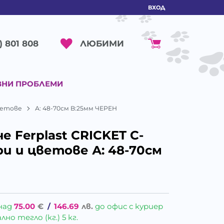
ВХОД
ЛЮБИМИ
) 801 808
ВНИ ПРОБЛЕМИ
цветове
А: 48-70см B:25мм ЧЕРЕН
е Ferplast CRICKET C-
и и цветове А: 48-70см
над
75.00
€
/
146.69
лв.
до офис с куриер
о тегло (кг.) 5 кг.