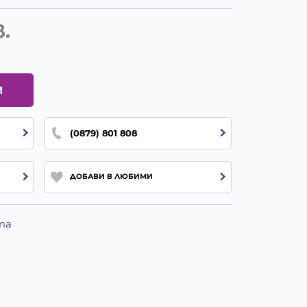
в.
И
(0879) 801 808
ДОБАВИ В ЛЮБИМИ
та