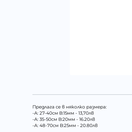
Предлага се в няколко размера:
-А: 27-40см B:15мм - 13,70лв
-А: 35-50см B:20мм - 16.20лв
-А: 48-70см B:25мм - 20.80лв