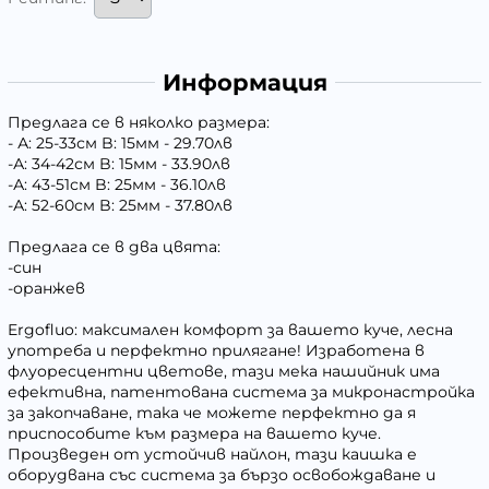
Информация
Предлага се в няколко размера:
- А: 25-33см B: 15мм - 29.70лв
-А: 34-42см B: 15мм - 33.90лв
-А: 43-51см B: 25мм - 36.10лв
-А: 52-60см B: 25мм - 37.80лв
Предлага се в два цвята:
-син
-оранжев
Ergofluo: максимален комфорт за вашето куче, лесна
употреба и перфектно прилягане! Изработена в
флуоресцентни цветове, тази мека нашийник има
ефективна, патентована система за микронастройка
за закопчаване, така че можете перфектно да я
приспособите към размера на вашето куче.
Произведен от устойчив найлон, тази каишка е
оборудвана със система за бързо освобождаване и