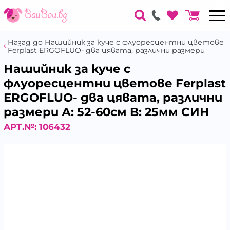
Назад до Нашийник за куче с флуоресцентни цветове
Ferplast ERGOFLUO- два цявата, различни размери
Нашийник за куче с
флуоресцентни цветове Ferplast
ERGOFLUO- два цявата, различни
размери А: 52-60см B: 25мм СИН
АРТ.№:
106432