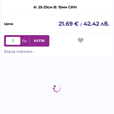
А: 25-33см B: 15мм СИН
21.69
€
42.42
лв.
/
бр.
КУПИ
Бърза поръчка