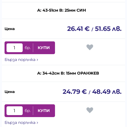
А: 43-51см B: 25мм СИН
26.41
€
51.65
лв.
/
бр.
КУПИ
Бърза поръчка
А: 34-42см B: 15мм ОРАНЖЕВ
24.79
€
48.49
лв.
/
бр.
КУПИ
Бърза поръчка