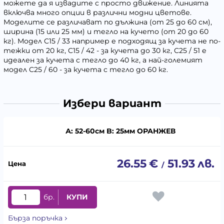
можете да я извадите с просто движение. Линията
включва много опции в различни модни цветове.
Моделите се различават по дължина (от 25 до 60 см),
ширина (15 или 25 мм) и тегло на кучето (от 20 до 60
кг). Модел C15 / 33 например е подходящ за кучета не по-
тежки от 20 кг, C15 / 42 - за кучета до 30 кг, C25 / 51 е
идеален за кучета с тегло до 40 кг, а най-големият
модел C25 / 60 - за кучета с тегло до 60 кг.
Избери вариант
А: 52-60см B: 25мм ОРАНЖЕВ
26.55
€
51.93
лв.
/
бр.
КУПИ
Бърза поръчка