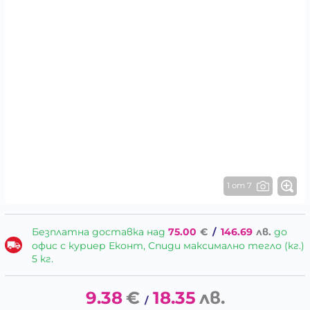
1 от 7
Безплатна доставка над
75.00
€
/
146.69
лв.
до
офис с куриер Еконт, Спиди максимално тегло (кг.)
5 кг.
9.38
€
18.35
лв.
/