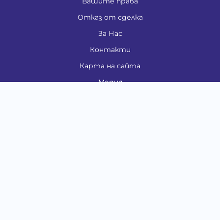
Вашите права
Отказ от сделка
За Нас
Контакти
Карта на сайта
Медия
Енциклопедия
Забавно
Справочник
Здравни проблеми
Категории
Кучета
Котки
Птици