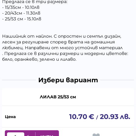
Предлага се в три размера:
- 15/35см - 10.10лв
- 20/43см - 11.30лв
- 25/53 см - 15.10лв
Нашийник от найлон. С опростен и семпъл дизайн,
лесен за регулиране според врата на домашния
любимец. Направени от много устойчив материал
. Предлага се в различни размери и модерни цветове:
бяло, оранжево, зелено и лилаво.
Избери вариант
ЛИЛАВ 25/53 см
10.70
€
20.93
лв.
/