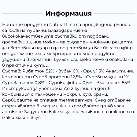
Информация
Нашите продукти Natural Line са произведени ръчно и
са 100% натурални. Благодарение на
висококачествените съставки от подбрани
доставчици, ние можем да създадем уникални рецепти
за световния пазар и да подготвим за вас богат избор
от допълнителни мокри хранителни продукти,
задушени в желатин, бульон или меко желе и опаковани
в практични кутии.
Състав: Риба тон 52% - Зубан 6% - Ориз 1,5% Аналитични
компоненти Суров протеин 12,5% - Сурови мазнини 1% -
Сурова пепел 0,8% - Сурови фибри 0,5% - Влажност 85%
Инструкция за употреба До 2 кутии на ден, в
комбинация с пълноценни мокри и сухи храни.
Сервирайте на стайна температура. След отваряне
съхранявайте в хладилник и използвайте до 48 часа.
готвене Задушени в желе за осигуряване на нежност и
максимален вкус.