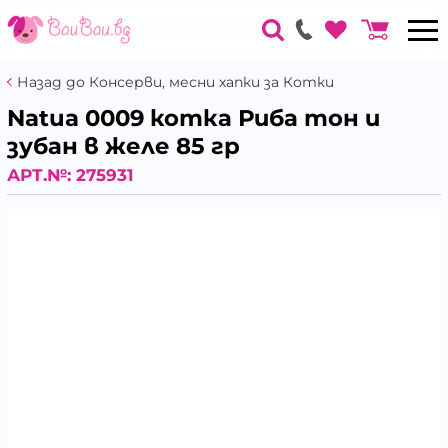
Назад до Консерви, месни хапки за Котки
Natua 0009 котка Риба тон и
зубан в желе 85 гр
АРТ.№:
275931