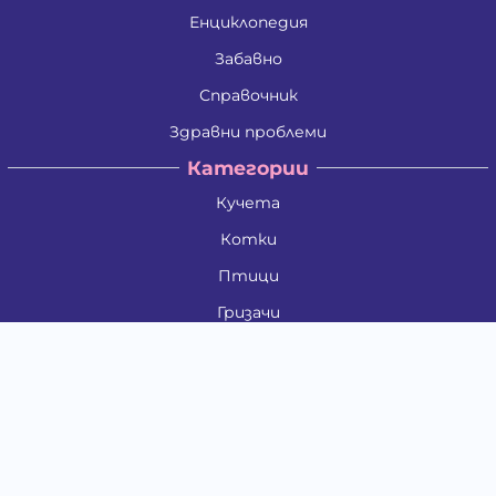
Енциклопедия
Забавно
Справочник
Здравни проблеми
Категории
Кучета
Котки
Птици
Гризачи
Влечуги и земноводни
Риби
Други животни
За стопани