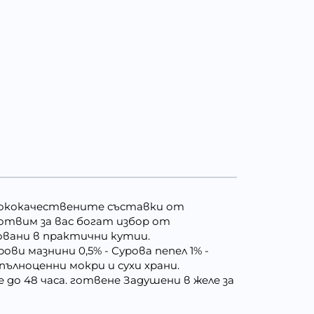
висококачествените съставки от
готвим за вас богат избор от
овани в практични кутии.
ви мазнини 0,5% - Сурова пепел 1% -
пълноценни мокри и сухи храни.
до 48 часа. готвене Задушени в желе за