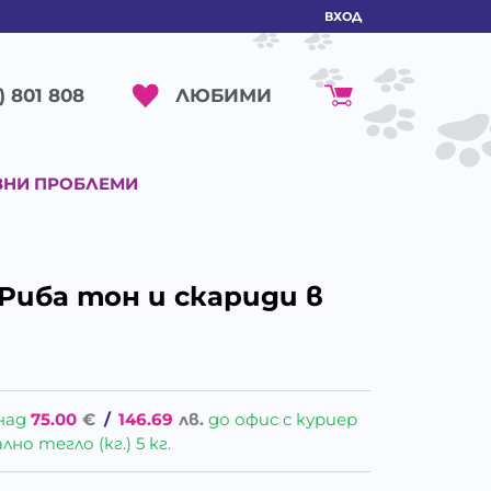
ВХОД
ЛЮБИМИ
) 801 808
ВНИ ПРОБЛЕМИ
 Риба тон и скариди в
над
75.00
€
/
146.69
лв.
до офис с куриер
о тегло (кг.) 5 кг.