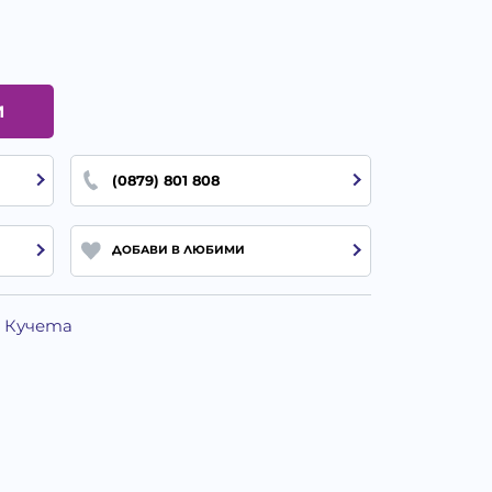
И
(0879) 801 808
ДОБАВИ В ЛЮБИМИ
а Кучета