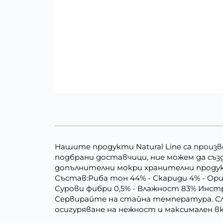
Нашите продукти Natural Line са произ
подбрани доставчици, ние можем да съз
допълнителни мокри хранителни продукт
Състав:Риба тон 44% - Скариди 4% - Ори
Сурови фибри 0,5% - Влажност 83% Инстр
Сервирайте на стайна температура. Сле
осигуряване на нежност и максимален вк