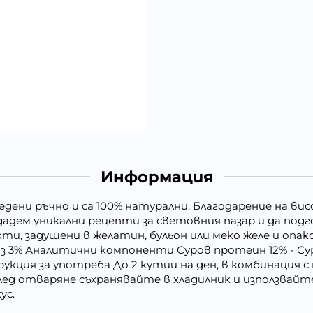
Информация
ведени ръчно и са 100% натурални. Благодарение на 
дадем уникални рецепти за световния пазар и да под
и, задушени в желатин, бульон или меко желе и опак
з 3% Аналитични компоненти Суров протеин 12% - Суро
укция за употреба До 2 кутии на ден, в комбинация с 
д отваряне съхранявайте в хладилник и използвайте 
ус.