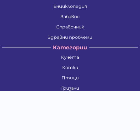
Енциклопедия
Забавно
Справочник
Здравни проблеми
Категории
Кучета
Котки
Птици
Гризачи
Влечуги и земноводни
Риби
Други животни
За стопани