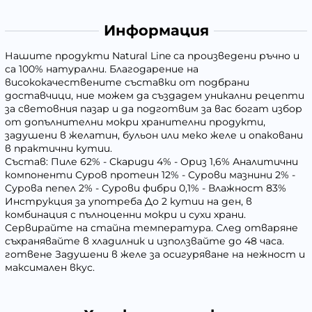
Информация
Нашите продукти Natural Line са произведени ръчно и
са 100% натурални. Благодарение на
висококачествените съставки от подбрани
доставчици, ние можем да създадем уникални рецепти
за световния пазар и да подготвим за вас богат избор
от допълнителни мокри хранителни продукти,
задушени в желатин, бульон или меко желе и опаковани
в практични кутии.
Състав: Пиле 62% - Скариди 4% - Ориз 1,6% Аналитични
компоненти Суров протеин 12% - Сурови мазнини 2% -
Сурова пепел 2% - Сурови фибри 0,1% - Влажност 83%
Инструкция за употреба До 2 кутии на ден, в
комбинация с пълноценни мокри и сухи храни.
Сервирайте на стайна температура. След отваряне
съхранявайте в хладилник и използвайте до 48 часа.
готвене Задушени в желе за осигуряване на нежност и
максимален вкус.