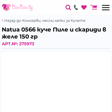
Назад до Консерви, месни хапки за Кучета
Natua 0566 куче Пиле и скариди в
желе 150 гр
АРТ.№:
275973