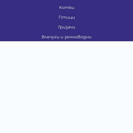
Котки
Птици
Гризачи
Влечуги и земноводни
Риби
Други животни
За стопани
Контакти
"ИНСЪРТ.БГ" ООД
Тел.:
0879 801 808
E-mail:
shop#at#baubau.bg