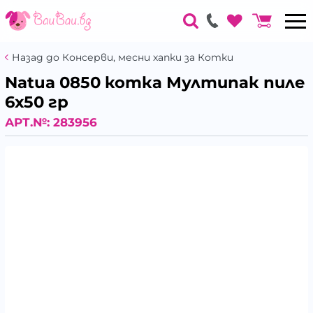
Назад до Консерви, месни хапки за Котки
Natua 0850 котка Мултипак пиле
6х50 гр
АРТ.№:
283956