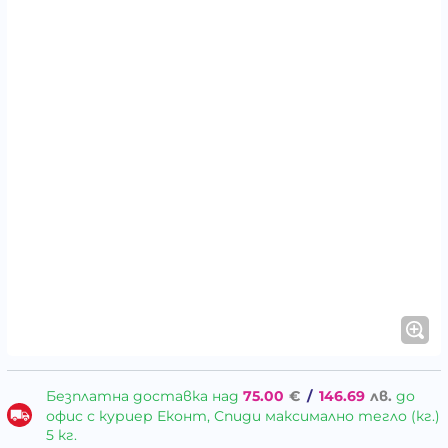
Безплатна доставка над
75.00
€
/
146.69
лв.
до
офис с куриер Еконт, Спиди максимално тегло (кг.)
5 кг.