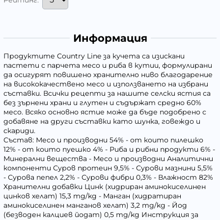
Информация
Продуктите Country Line за кучета са изискани
пастети с парчета месо и риба в кутии, формулирани
да осигурят повишено хранително ниво благодарение
на висококачествено месо и използването на избрани
съставки. Всички рецепти за нашите селски ястия са
без зърнени храни и глутен и съдържат средно 60%
месо. Всяко основно ястие може да бъде подобрено с
добавяне на други съставки като шунка, говеждо и
скариди.
Състав: Месо и производни 54% - от които пилешко
12% - от които пуешко 4% - Риба и рибни продукти 6% -
Минерални вещества - Месо и производни Аналитични
компоненти Суров протеин 9,5% - Сурови мазнини 5,5%
- Сурова пепел 2,2% - Сурови фибри 0,3% - Влажност 82%
Хранителни добавки Цинк (хидриран аминокиселинен
цинков хелат) 15,3 mg/kg - Манган (хидратиран
аминокиселинен манганов хелат) 3,2 mg/kg - Йод
(безводен калциев йодат) 0,5 mg/kg Инструкция за