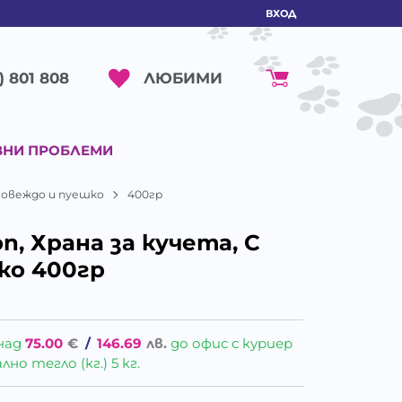
ВХОД
ЛЮБИМИ
) 801 808
ВНИ ПРОБЛЕМИ
С говеждо и пуешко
400гр
on, Храна за кучета, С
ко 400гр
над
75.00
€
/
146.69
лв.
до офис с куриер
о тегло (кг.) 5 кг.