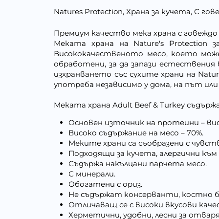
Natures Protection, Храна за кучета, С го
Премиум качество мека храна с говеждо
Меката храна на Nature's Protection
Висококачественото месо, което може
обработени, за да запази естествения
изхранването със сухите храни на Natur
употреба независимо у дома, на път или
Меката храна Adult Beef & Turkey съдърж
Основен източник на протеини – ви
Високо съдържание на месо – 70%.
Меките храни са съобразени с чувс
Подходящи за кучета, алергични към
Съдържа накълцани парчета месо.
С минерали.
Обогатени с ориз.
Не съдържат консерванти, костно бр
Отличаващ се с високи вкусови каче
Херметични, удобни, лесни за отваря