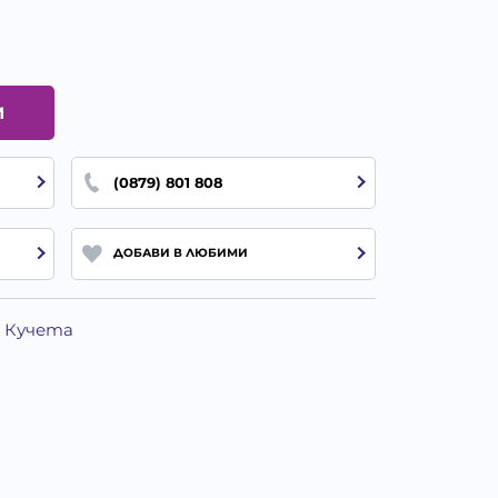
И
(0879) 801 808
ДОБАВИ В ЛЮБИМИ
а Кучета