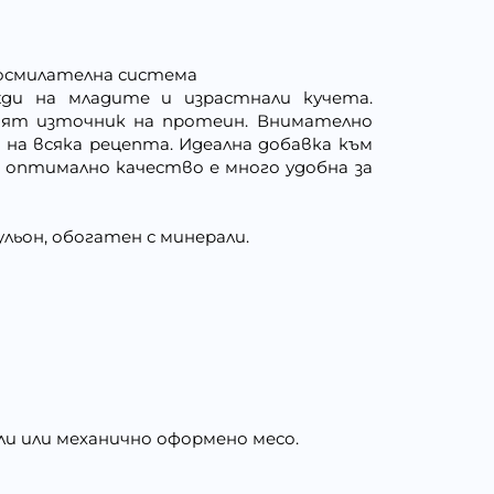
носмилателна система
ужди на младите и израстнали кучета.
ният източник на протеин. Внимателно
на всяка рецепта. Идеална добавка към
 с оптимално качество е много удобна за
ульон, обогатен с минерали.
ли или механично оформено месо.