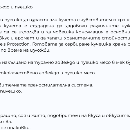
веждо и пуешко
 и пуешко за израстнали кучета с чувствителна хра
 за кучета е създадена да задоволи различните н
 да се използва и за човешка консумация е основ
 вкус и аромат и да запази хранителните стойности 
e's Protection. Готовата за сервиране кучешка храна
 по време на изложби.
а накълцано натурално говеждо и пуешко месо в мек б
сококачествено говеждо и пуешко месо.
твителната храносмилателна система.
 пилешко.
ашно, соя и жито, подобрители на вкуса и овкусите
ства.
не опаковки.