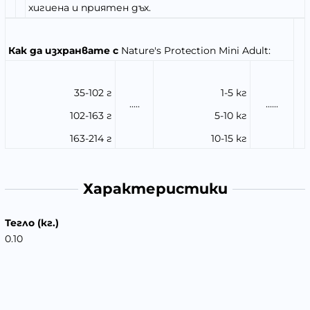
хигиена и приятен дъх.
Как да изхранвате с
Nature's Protection Mini Adult:
35-102 г
1-5 кг
.....
......
102-163 г
5-10 кг
163-214 г
10-15 кг
Характеристики
Тегло (кг.)
0.10