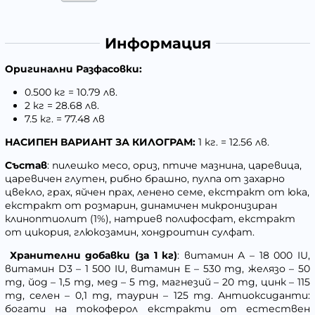
Информация
Оригинални Разфасовки:
0.500 кг = 10.79 лв.
2 кг = 28.68 лв.
7.5 кг. = 77.48 лв
НАСИПЕН ВАРИАНТ ЗА КИЛОГРАМ:
1 кг. = 12.56 лв.
Състав
:
пилешко месо, ориз, птиче мазнина, царевица,
царевичен глутен, рибно брашно, пулпа от захарно
цвекло, грах, яйчен прах, ленено семе, екстракт от юка,
екстракт от розмарин, динамичен микронизиран
клиноптиолит (1%), натриев полифосфат, екстракт
от цикория, глюкозамин, хондроитин сулфат.
Хранителни добавки (за 1 кг)
: витамин А – 18 000 IU,
витамин D3 – 1 500 IU, витамин E – 530 mg, желязо – 50
mg, йод – 1,5 mg, мед – 5 mg, магнезий – 20 mg, цинк – 115
mg, селен – 0,1 mg, таурин – 125 mg. Антиоксиданти:
богати на токоферол екстракти от естествен