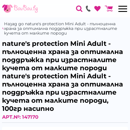
Назад до nature's protection Mini Adult - пълноценна
храна за оптимална поддръжка при израстналите
кучета от малките породи
nature's protection Mini Adult -
пълноценна храна за оптимална
поддръжка при израстналите
кучета от малките породи
nature's protection Mini Adult -
пълноценна храна за оптимална
поддръжка при израстналите
кучета от малките породи,
100гр насипно
АРТ.№:
147170