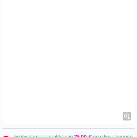
Безплатна доставка над
75.00
€
до офис с куриер