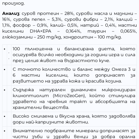
произход.
Анализ
: суров протеин – 28%, сурови масла и мазнини –
16%, сурова пепел – 5,3%, сурови фибри – 2,1%, калций –
1,1%, фосфор – 0,9%, калий– 0,5%, натрий – 0,4%, мастни
киселини DHA+EPA – 0,164%, таурин – 0,065%,
глюкозамини – 250 mg/kg, хондроитин – 100 mg/kg.
•
100 пълноценна и балансирана диета, която
.
осигурява всичко необходими за години игра и сила
.
през целия живот на възрастното куче.
•
С точното количество и баланс между Омега 3 и
6 мастни киселини, които допринасят за
развитието на здрава кожа и красива козина.
•
Съдържа натурален динамичен микронизиран
клиноптиолит (MicroZeoGen), който стимулира
здравето на чревния тракт и абсорбцията на
хранителни вещества.
•
Високо смилаема и вкусна храна, която задоволява
дори най-капризните животни.
•
Внимателно подбраните минерали допринасят за
чисти зъби и здрави венци за добра орална