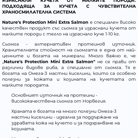
ИЗРАСНАЛИ КУЧЕТА ОТ МАЛКИТЕ ПОРОДИ.
ПОДХОДЯЩА ЗА КУЧЕТА С ЧУВСТВИТЕЛНА
ХРАНОСМИЛАТЕЛНА СИСТЕМА
Nature's Protection
Mini
Extra Salmon
е специален високо
качествен продукт със сьомга за израснали кучета от
малките породи с тегло на израснало куче 1-10 кг.
Сьомга - алтернативен протеинов източник.
Хранителната стойност на сьомгата е една от най-
ценните и богата на минерали. Много важно е, че
„
Nature's Protection
Mini
Extra Salmon"
не се прави от
различни видове риба, а специално от сьомга. Тя е
богата на Омега-3 мастни киселини, които са особено
полезни за кожата и козината на кучетата от
малките породата.
Основният източник на протеини -
висококачествена сьомга от Норвегия.
Храната е богата на много полезни Омега-3
мастни киселини - идеална за поддържане на
здравата кожа на кучето и за подхранване на
козината.