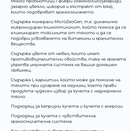
Много пробиотици / фибри (манонолигозахариди,
захарно цвекло, цикория и екстракт от юка),
които подобряват храносмилането.
Съдържа минерали MicroZeoGen, т.е. динамично
микронизиран клиноптилолит, който помога да се
елиминират токсините от тялото и да се
подобри усвояването на витамини и хранителни
вещества.
Съдържа цветя от невен, които имат
противовъзпалителни свойства, така че храната
укрепва имунната система на вашия домашен
любимец.
Съдържа L-карнитин, който може да помогне на
тялото при изгаряне на мазнини, което прави
продукта чудесен избор за кучета с наднормено
тегло.
Подходящ за капризни кучета и кучета с алергии.
Подходящ за кучета с чувствителна
храносмилателна система.
Без изкуствени оцветители, аромати и