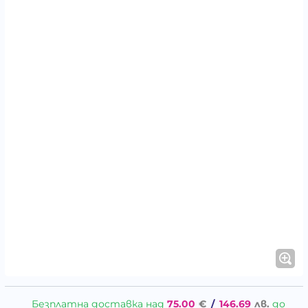
Безплатна доставка над
75.00
€
/
146.69
лв.
до