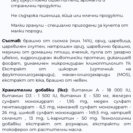
странични продукти.
Не съдържа пшеница, яйца или млечни продукти.
Малки гранули - специално пригодени за кучета от
малки породи.
Състав:
брашно от сьомга (мин. 14%), ориз, царевица,
царевичен глутен, натрошен ориз, царевично брашно,
мазнини от домашни птици, ечемик, пулпа от захарно
цвекло, хидролизиран животински протеин, дикалциев
фосфат, динамичен микронизиран клиноптилолит 1%
Екстракт от цикория (източник на
фруктоолигозахариди), манан-олигозахариди (MOS),
екстракт от юка, брашно от невен.
Хранителни добавки (1кг):
витамин А - 18 000 IU,
витамин D3 - 1 500 IU, витамин Е - 530 мг, железен
сулфат монохидрат - 1,95 mg, меден сулфат
пентахидрат - 6,5 mg, манганов сулфат монохидрат -
26 mg, цинков сулфат монохидрат - 149,5 mg, натриев
селенит , 13 mg, L-карнитин - 50 mg. Технологични
добавки: екстракт от розмарин, екстракти от
токоферол от растителни масла.