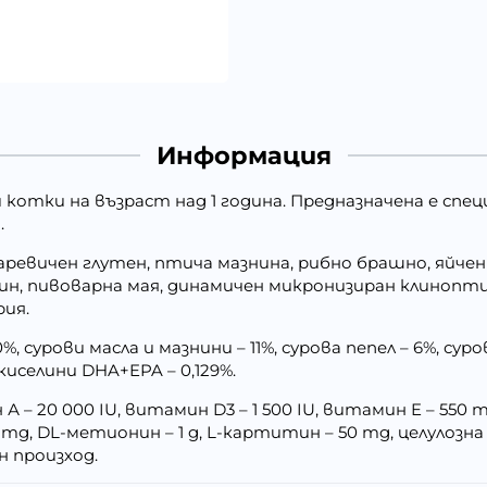
Информация
 котки на възраст над 1 година. Предназначена е спе
.
аревичен глутен, птича мазнина, рибно брашно, яйчен 
, пивоварна мая, динамичен микронизиран клиноптил
рия.
, сурови масла и мазнини – 11%, сурова пепел – 6%, суров
 киселини DHA+EPA – 0,129%.
 – 20 000 IU, витамин D3 – 1 500 IU, витамин E – 550 mg,
 0,1 mg, DL-метионин – 1 g, L-картитин – 50 mg, целулоз
 произход.