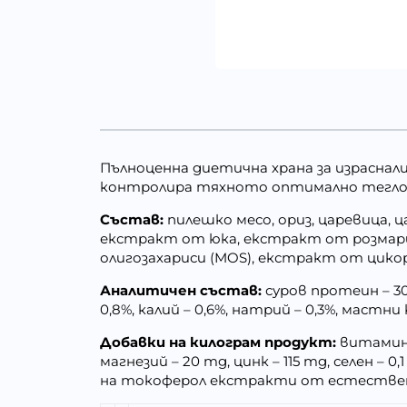
Пълноценна диетична храна за израснали
контролира тяхното оптимално тегло
Състав:
пилешко месо, ориз, царевица, ц
екстракт от юка, екстракт от розмарин
олигозахариси (MOS), екстракт от цико
Аналитичен състав:
суров протеин – 30%
0,8%, калий – 0,6%, натрий – 0,3%, мастни
Добавки на килограм продукт:
витамин А
магнезий – 20 mg, цинк – 115 mg, селен –
на токоферол екстракти от естествен