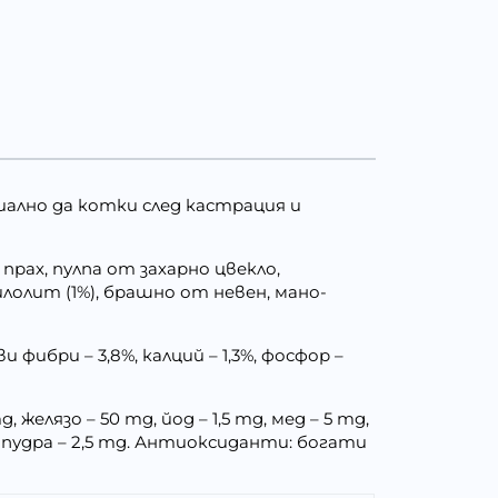
циално да котки след кастрация и
прах, пулпа от захарно цвекло,
олит (1%), брашно от невен, мано-
и фибри – 3,8%, калций – 1,3%, фосфор –
 желязо – 50 mg, йод – 1,5 mg, мед – 5 mg,
на пудра – 2,5 mg. Антиоксиданти: богати