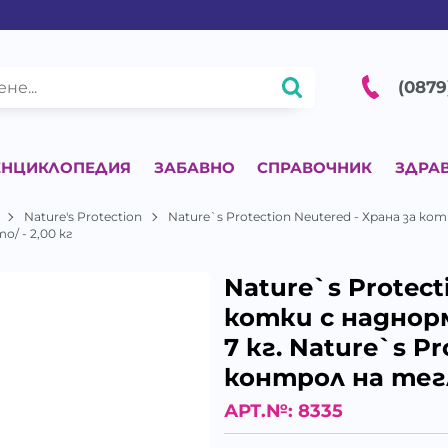
(0879
ЕНЦИКЛОПЕДИЯ
ЗАБАВНО
СПРАВОЧНИК
ЗДРА
Nature's Protection
Nature`s Protection Neutered - Храна за кот
о/ - 2,00 кг
Nature`s Protect
котки с наднорме
7 кг. Nature`s Pr
контрол на тегл
АРТ.№:
8335