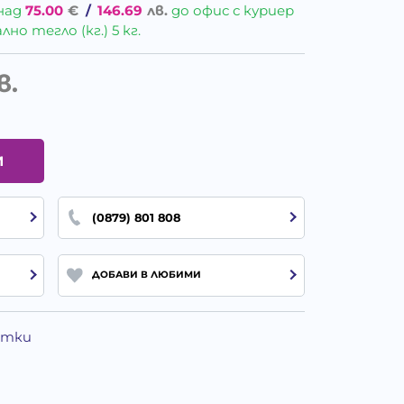
над
75.00
€
/
146.69
лв.
до офис с куриер
о тегло (кг.) 5 кг.
в.
И
(0879) 801 808
ДОБАВИ В ЛЮБИМИ
Котки