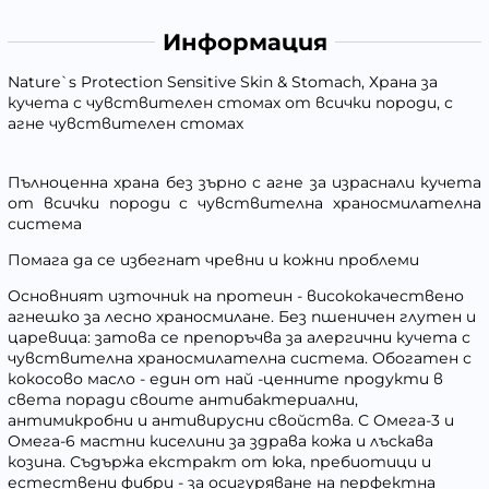
Информация
Nature`s Protection Sensitive Skin & Stomach, Храна за
кучета с чувствителен стомах от всички породи, с
агне чувствителен стомах
Пълноценна храна без зърно с агне за израснали кучета
от всички породи с чувствителна храносмилателна
система
Помага да се избегнат чревни и кожни проблеми
Основният източник на протеин - висококачествено
агнешко за лесно храносмилане. Без пшеничен глутен и
царевица: затова се препоръчва за алергични кучета с
чувствителна храносмилателна система. Обогатен с
кокосово масло - един от най -ценните продукти в
света поради своите антибактериални,
антимикробни и антивирусни свойства. С Омега-3 и
Омега-6 мастни киселини за здрава кожа и лъскава
козина. Съдържа екстракт от юка, пребиотици и
естествени фибри - за осигуряване на перфектна