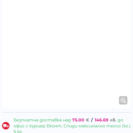
Безплатна доставка над
75.00
€
/
146.69
лв.
до
офис с куриер Еконт, Спиди максимално тегло (кг.)
5 кг.