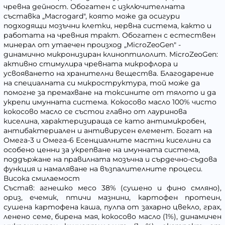
чревна дейност. Обогатен с изключителната
съставка „Macrogard", която може да осигури
подходящи мозъчни клетки, нервна система, както и
работата на чревния тракт. Обогатен с естествен
минерал от утаечен произход „MicroZeoGen" -
динамично микронизиран клиноптилолит. MicroZeoGen:
активно стимулира чревната микрофлора и
усвояването на хранителни вещества. Благодарение
на специалната си микроструктура, той може да
помогне за премахване на токсините от тялото и да
укрепи имунната система. Кокосово масло 100% чисто
кокосово масло се състои главно от лауринова
киселина, характеризираща се като антимикробен,
антибактериален и антивирусен елемент. Богат на
Омега-3 и Омега-6 Есенциалните мастни киселини са
особено ценни за укрепване на имунната система,
поддържане на правилната мозъчна и сърдечно-съдова
функция и намаляване на възпалителните процеси.
Висока смилаемост
Състав: агнешко месо 38% (сушено и фино смляно),
ориз, ечемик, птичи мазнини, картофен протеин,
сушена картофена каша, пулпа от захарно цвекло, грах,
ленено семе, бирена мая, кокосово масло (1%), динамичен