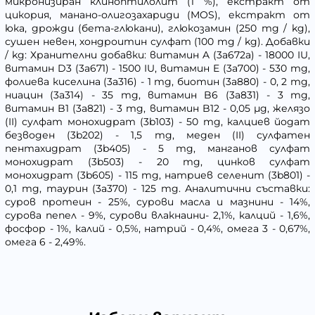
микронизиран клиноптилолит (1 %), екстракт от
цикория, манано-олигозахариди (MOS), екстракт от
юка, дрожди (бета-глюкани), глюкозамин (250 mg / kg),
сушен невен, хондроитин сулфат (100 mg / kg). Добавки
/ kg: Хранителни добавки: витамин A (3a672a) - 18000 IU,
витамин D3 (3a671) - 1500 IU, витамин E (3a700) - 530 mg,
фолиева киселина (3a316) - 1 mg, биотин (3a880) - 0, 2 mg,
ниацин (3a314) - 35 mg, витамин B6 (3a831) - 3 mg,
витамин B1 (3a821) - 3 mg, витамин B12 - 0,05 µg, желязо
(II) сулфат монохидрат (3b103) - 50 mg, калциев йодат
безводен (3b202) - 1,5 mg, меден (II) сулфатен
пентахидрат (3b405) - 5 mg, манганов сулфат
монохидрат (3b503) - 20 mg, цинков сулфат
монохидрат (3b605) - 115 mg, натриев селенит (3b801) -
0,1 mg, таурин (3a370) - 125 mg. Аналитични съставки:
суров протеин - 25%, сурови масла и мазнини - 14%,
сурова пепел - 9%, сурови влакнаини- 2,1%, калций - 1,6%,
фосфор - 1%, калий - 0,5%, натрий - 0,4%, омега 3 - 0,67%,
омега 6 - 2,49%.