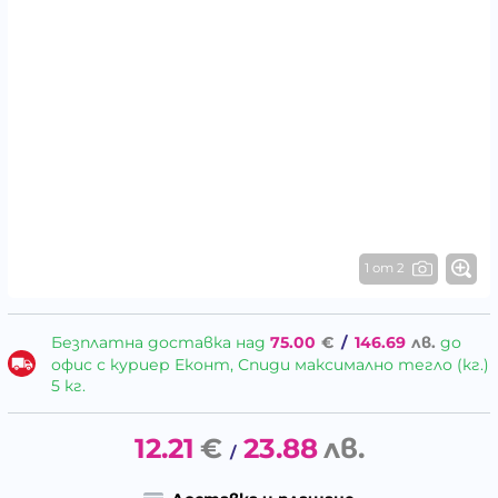
1 от 2
Безплатна доставка над
75.00
€
/
146.69
лв.
до
офис с куриер Еконт, Спиди максимално тегло (кг.)
5 кг.
12.21
€
23.88
лв.
/