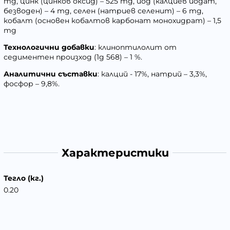
mg, цинк (цинков оксид) – 525 mg, йод (калциев йодат,
безводен) – 4 mg, селен (натриев селенит) – 6 mg,
кобалт (основен кобалтов карбонат монохидрат) – 1,5
mg
Технологични добавки
: клиноптилолит от
седиментен произход (1g 568) – 1 %.
Аналитични съставки
: калций - 17%, натрий – 3,3%,
фосфор – 9,8%.
Характеристики
Тегло (кг.)
0.20