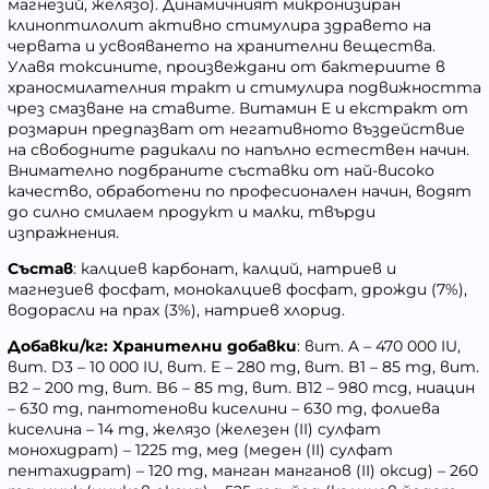
магнезий, желязо). Динамичният микронизиран
клиноптилолит активно стимулира здравето на
червата и усвояването на хранителни вещества.
Улавя токсините, произвеждани от бактериите в
храносмилателния тракт и стимулира подвижността
чрез смазване на ставите. Витамин Е и екстракт от
розмарин предпазват от негативното въздействие
на свободните радикали по напълно естествен начин.
Внимателно подбраните съставки от най-високо
качество, обработени по професионален начин, водят
до силно смилаем продукт и малки, твърди
изпражнения.
Състав
: калциев карбонат, калций, натриев и
магнезиев фосфат, монокалциев фосфат, дрожди (7%),
водорасли на прах (3%), натриев хлорид.
Добавки/кг: Хранителни добавки
: вит. A – 470 000 IU,
вит. D3 – 10 000 IU, вит. E – 280 mg, вит. B1 – 85 mg, вит.
B2 – 200 mg, вит. B6 – 85 mg, вит. B12 – 980 mcg, ниацин
– 630 mg, пантотенови киселини – 630 mg, фолиева
киселина – 14 mg, желязо (железен (II) сулфат
монохидрат) – 1225 mg, мед (меден (II) сулфат
пентахидрат) – 120 mg, манган манганов (II) оксид) – 260