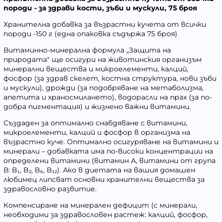
породи - за здрави кости, зъби и мускули, 75 броя
Хранителна добавка за възрастни кучета от всички
породи -150 г (една опаковка съдържа 75 броя)
Витаминно-минерална формула „Защита на
природата" ще осигури на животинския организъм
минерални вещества и микроелементи, калций,
фосфор (за здрав скелет, костна структура, нови зъби
и мускули), дрожди (за подобряване на метаболизма,
апетита и храносмилането), водорасли на прах (за по-
добра пигментация) и жизнено важни витамини.
Създаден за оптимално снабдяване с витамини,
микроелементи, калций и фосфор в организма на
възрастно куче. Оптимално осигуряване на витамини и
минерали – добавката има по-високи концентрации на
определени витамини (витамин А, витамини от група
В: B₁, B₂, B₆, B₁₂). Ако в диетата на вашия домашен
любимец липсват основни хранителни вещества за
здравословно развитие.
Компенсиране на минерален дефицит (с минерали,
необходими за здравословен растеж: калций, фосфор,