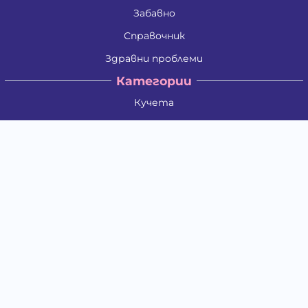
Забавно
Справочник
Здравни проблеми
Категории
Кучета
Котки
Птици
Гризачи
Влечуги и земноводни
Риби
Други животни
За стопани
Контакти