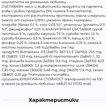
имунитета на домашния любимец.
СЪСТАВ:69% месо и животински продукти на парчета,
риба и рибни продукти (9% сьомга в късчетата),
екстракти от растителни протеини, масла и мазнини
(масло от сьомга 0,19%), зърнени храни, минерали,
плодове (банан 0,1 %, глог 0,03 %)*, зеленчуци (домати 0,11
%)*, джинджифил* 0,01 %.АНАЛИТИЧНИ СЪСТАВКИ:суров
протеин 9 %, сурови мазнини 7,5 %, сурова пепел 1,5 %,
сурови влакнини 0,3 %, влажност 78 %, калций 0,3 %,
фосфор 0,25 %, омега-3 мастни киселини 0,15 %, омега-6
мастни киселини 1,49 %.Добавки (на 1 kg
продукт):витамини: D3 (3а671): 267 IU, Е (3а700): 21,3 mg,
В1 (3а821): 1,33 mg, калциев-D-пантотенат (3а841): 1, 33
mg, фолиева киселина (3а316): 0,3 mg, таурин (3а370): 623
mg, холин (3а890): 3,3 g; микроелементи: цинк (3b604)
7,35 mg, манган (3b503) 5,46 mg, йод (3b201) 1,12 mg, селен
(3b801) 0,35 μg. *Натурални съставки,
изсушени.ЕНЕРГИЙНА СТОЙНОСТ (калоричност) на 100
g храна за домашни любимци: 468,27 kJ (111,92 kcal).
Характеристики