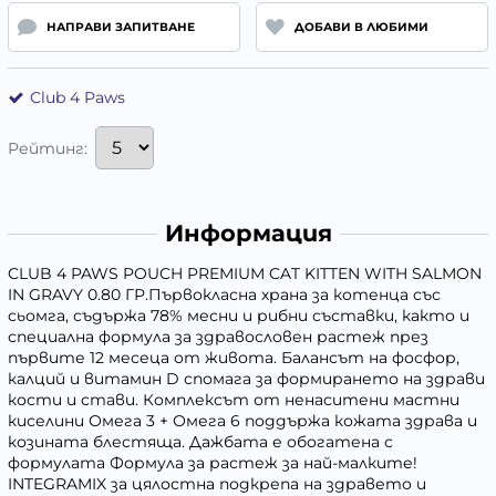
НАПРАВИ ЗАПИТВАНЕ
ДОБАВИ В ЛЮБИМИ
Club 4 Paws
Рейтинг:
Информация
CLUB 4 PAWS POUCH PREMIUM CAT KITTEN WITH SALMON
IN GRAVY 0.80 ГР.Първокласна храна за котенца със
сьомга, съдържа 78% месни и рибни съставки, както и
специална формула за здравословен растеж през
първите 12 месеца от живота. Балансът на фосфор,
калций и витамин D спомага за формирането на здрави
кости и стави. Комплексът от ненаситени мастни
киселини Омега 3 + Омега 6 поддържа кожата здрава и
козината блестяща. Дажбата е обогатена с
формулата Формула за растеж за най-малките!
INTEGRAMIX за цялостна подкрепа на здравето и