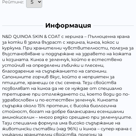
Рейтинг:
Информация
N&D QUINOA SKIN & COAT с херинга – Пълноценна храна
за котки в зряла възраст с херинга, киноа, кокос и
куркума. При хранителни чувствителности, полезна за
възстановяване и поддържане на здравето на кожата
и козината. Киноа е зеленчук, който е естествено
устойчив на определени гъбички и плесени,
благодарение на съдържанието на сапонини.
Сапонините горчив вкус, който е неприятен за
птиците, хранещи се със семена. Тези свойства
позволяват на киноа да не се нуждае от специално
третиране при отглеждането си, което води до по-
здравословен и по-естествен зеленчук. Киноата
съдържа около 15% протеин, с висока биологична
стойност, богат на добре балансирани есенциални
аминокиселин – много рядко срещано при зеленчуците.
Тази специална формула има високо съдържание на
животински съставки (над 96%) и киноа – супер-храна с
уникални хранителни свойства, полезни за