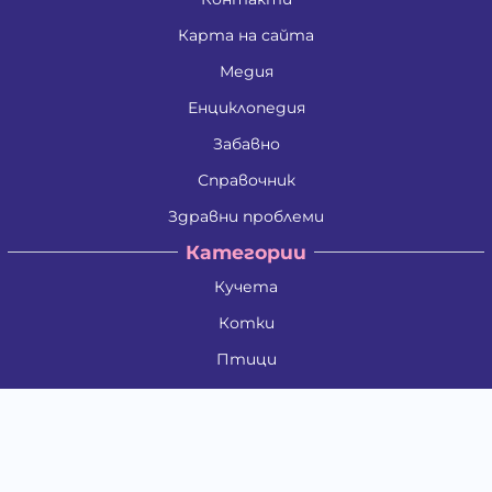
Карта на сайта
Медия
Енциклопедия
Забавно
Справочник
Здравни проблеми
Категории
Кучета
Котки
Птици
Гризачи
Влечуги и земноводни
Риби