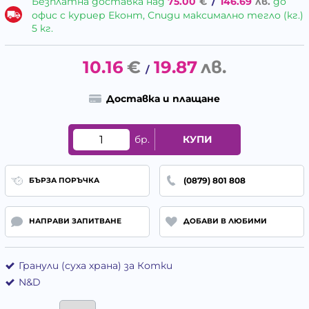
Безплатна доставка над
75.00
€
/
146.69
лв.
до
офис с куриер Еконт, Спиди максимално тегло (кг.)
5 кг.
10.16
€
19.87
лв.
/
Доставка и плащане
бр.
КУПИ
(0879) 801 808
БЪРЗА ПОРЪЧКА
НАПРАВИ ЗАПИТВАНЕ
ДОБАВИ В ЛЮБИМИ
Гранули (суха храна) за Котки
N&D