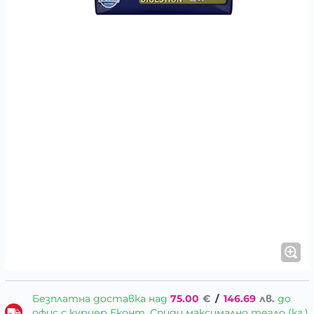
Безплатна доставка над
75.00
€
/
146.69
лв.
до
офис с куриер Еконт, Спиди максимално тегло (кг.)