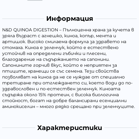
Информация
N&D QUINOA DIGESTION – Пълноценна храна за кучета в
зряла възраст с агнешко, киноа, копър, мента и
артишок. Високо смилаема формула за здравето на
стомаха. Киноа е зеленчук, който е естествено
устойчив на определени гъбички и плесени,
благодарение на съдържанието на сапонини.
Сапонините горчив вкус, който е неприятен за
птиците, хранещи се със семена. Тези свойства
позволяват на киноа да не се нуждае от специално
третиране при отглеждането си, което води до по-
здравословен и по-естествен зеленчук. Киноата
съдържа около 15% протеин, с висока биологична
стойност, богат на добре балансирани есенциални
аминокиселин – много рядко срещано при зеленчуците.
Характеристики