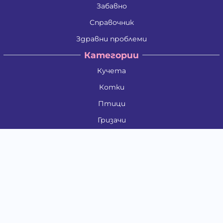
Забавно
Справочник
Здравни проблеми
Категории
Кучета
Котки
Птици
Гризачи
Влечуги и земноводни
Риби
Други животни
За стопани
Контакти