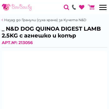
Назад до Гранули (суха храна) за Кучета N&D
_ N&D DOG QUINOA DIGEST LAMB
2.5KG с агнешко и копър
АРТ.№:
213056