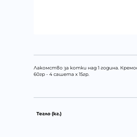
Лакомство за котки над 1 година. Кремо
60гр - 4 сашета х 15гр.
Тегло (кг.)