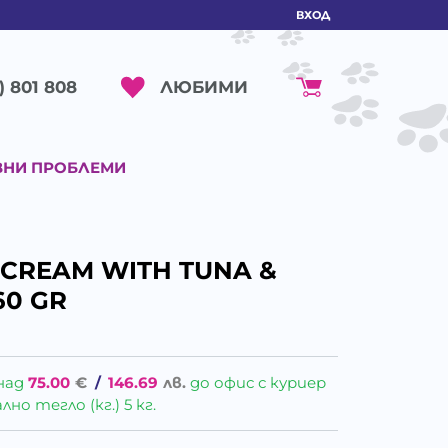
ВХОД
ЛЮБИМИ
) 801 808
ВНИ ПРОБЛЕМИ
 CREAM WITH TUNA &
60 GR
над
75.00
€
/
146.69
лв.
до офис с куриер
о тегло (кг.) 5 кг.