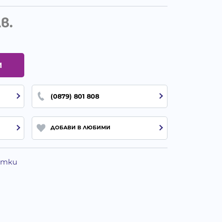
в.
И
(0879) 801 808
ДОБАВИ В ЛЮБИМИ
Котки