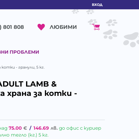
ВХОД
ЛЮБИМИ
) 801 808
ВНИ ПРОБЛЕМИ
котки - гранули, 5 кг.
ADULT LAMB &
а храна за котки -
над
75.00
€
/
146.69
лв.
до офис с куриер
о тегло (кг.) 5 кг.