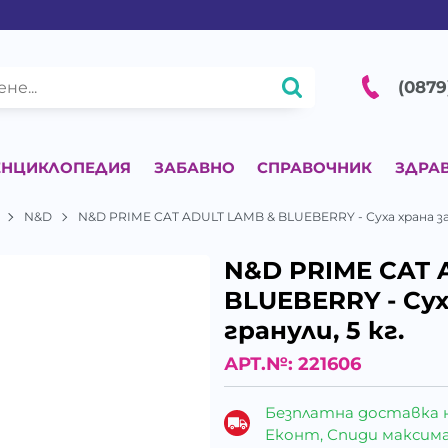
(0879
ЕНЦИКЛОПЕДИЯ
ЗАБАВНО
СПРАВОЧНИК
ЗДРА
N&D
N&D PRIME CAT ADULT LAMB & BLUEBERRY - Суха храна за 
N&D PRIME CAT 
BLUEBERRY - Сух
гранули, 5 кг.
АРТ.№:
221606
Безплатна доставка 
Еконт, Спиди максималн