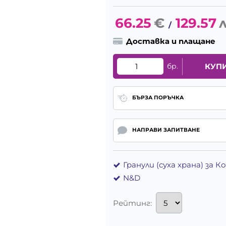
66.25
€
129.57
л
/
Доставка и плащане
бр.
КУП
БЪРЗА ПОРЪЧКА
НАПРАВИ ЗАПИТВАНЕ
Гранули (суха храна) за 
N&D
Рейтинг: