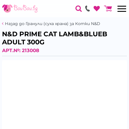
Назад до Гранули (суха храна) за Котки N&D
N&D PRIME CAT LAMB&BLUEB
ADULT 300G
АРТ.№:
213008