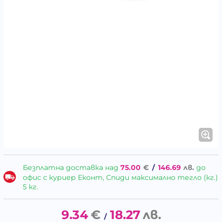
Безплатна доставка над
75.00
€
/
146.69
лв.
до
офис с куриер Еконт, Спиди максимално тегло (кг.)
5 кг.
9.34
€
18.27
лв.
/