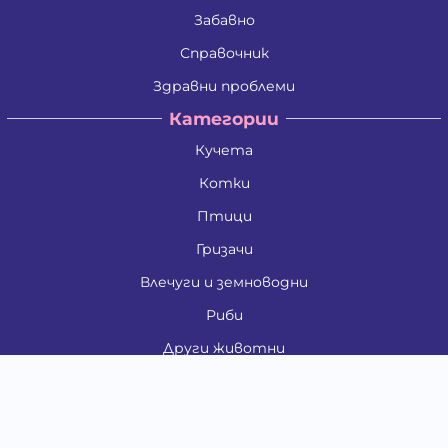
Забавно
Справочник
Здравни проблеми
Категории
Кучета
Котки
Птици
Гризачи
Влечуги и земноводни
Риби
Други животни
За стопани
Контакти