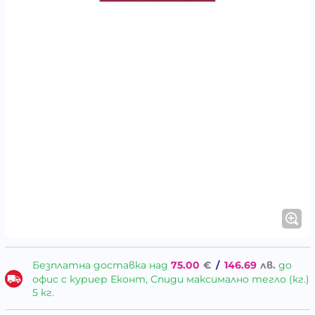
Безплатна доставка над
75.00
€
/
146.69
лв.
до
офис с куриер Еконт, Спиди максимално тегло (кг.)
5 кг.