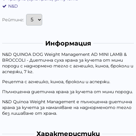
N&D
Рейтинг:
Информация
N&D QUINOA DOG Weight Management AD MINI LAMB &
BROCCOLI - Диетична суха храна за кучета от мини
породи с наднормено тегло с агнешко, киноа, броколи и
аспержи, 7 кг.
Рецепта с агнешко, киноа, броколи и аспержи.
Пълноценна диетична храна за кучета от мини породи.
N&D Quinoa Weight Management е пълноценна диетична
храна за кучета за намаляване на наднорменото тегло
без лишаване от храна.
Характеристики