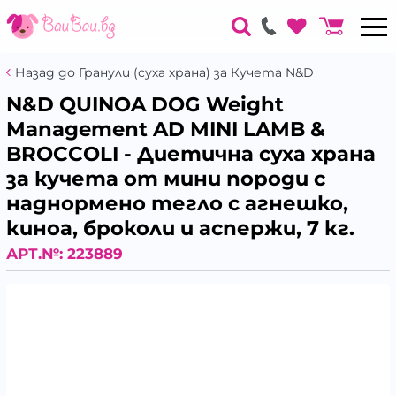
Назад до Гранули (суха храна) за Кучета N&D
N&D QUINOA DOG Weight
Management AD MINI LAMB &
BROCCOLI - Диетична суха храна
за кучета от мини породи с
наднормено тегло с агнешко,
киноа, броколи и аспержи, 7 кг.
АРТ.№:
223889