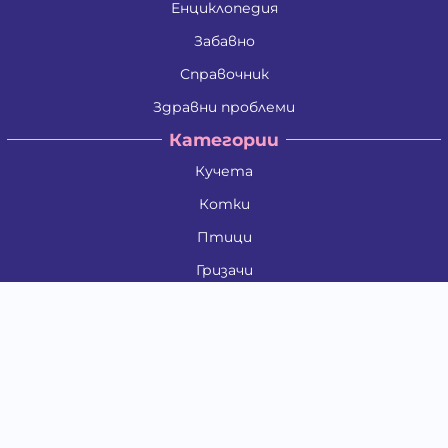
Енциклопедия
Забавно
Справочник
Здравни проблеми
Категории
Кучета
Котки
Птици
Гризачи
Влечуги и земноводни
Риби
Други животни
За стопани