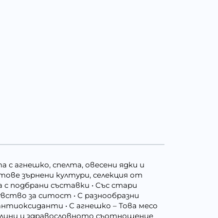
а с агнешко, спелта, овесени ядки и
сортове зърнени култури, селекция от
 с подбрани съставки • Със стари
вство за ситост • С разнообразни
 антиоксиданти • С агнешко – Това месо
селини и здравословното съотношение