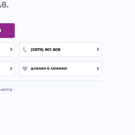
лв.
И
(0879) 801 808
ДОБАВИ В ЛЮБИМИ
Кучета