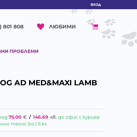
ВХОД
ЛЮБИМИ
) 801 808
ВНИ ПРОБЛЕМИ
DOG AD MED&MAXI LAMB
над
75.00
€
/
146.69
лв.
до офис с куриер
о тегло (кг.) 5 кг.