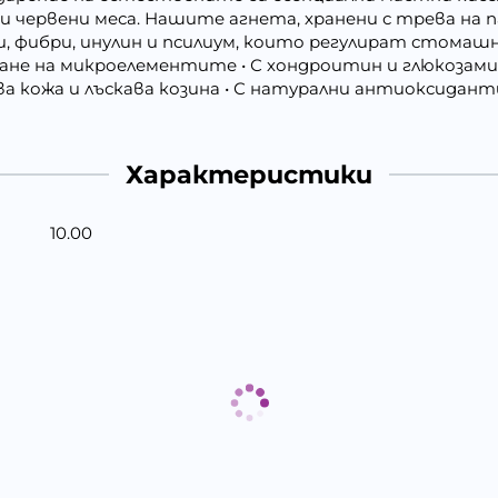
уги червени меса. Нашите агнета, хранени с трева на 
и, фибри, инулин и псилиум, които регулират стома
не на микроелементите • С хондроитин и глюкозамин 
а кожа и лъскава козина • С натурални антиоксидан
Характеристики
10.00