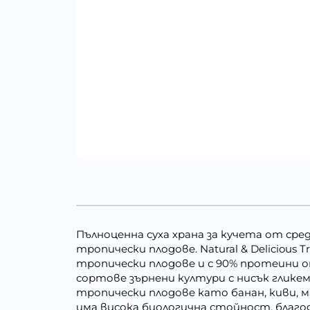
Пълноценна суха храна за кучета от сред
тропически плодове. Natural & Delicious 
тропически плодове и с 90% протеини от
сортове зърнени култури с нисък глике
тропически плодове като банан, киви, м
има висока биологична стойност, благ