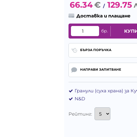
66.34
€
129.75
/
Доставка и плащане
бр.
КУП
БЪРЗА ПОРЪЧКА
НАПРАВИ ЗАПИТВАНЕ
Гранули (суха храна) за 
N&D
Рейтинг: