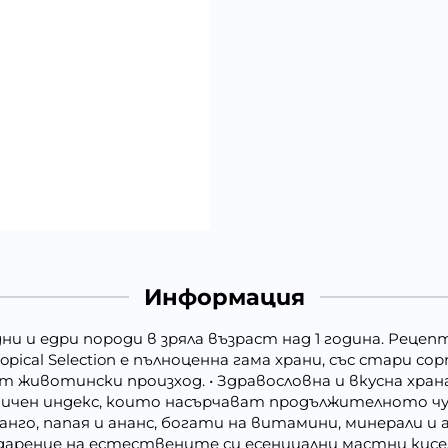
Информация
ни и едри породи в зряла възраст над 1 година. Рецепт
Tropical Selection е пълноценна гама храни, със стари 
 животински произход. • Здравословна и вкусна храна
мичен индекс, които насърчават продължителното чу
анго, папая и ананс, богати на витамини, минерали и
одарение на естествените си есенциални мастни ки