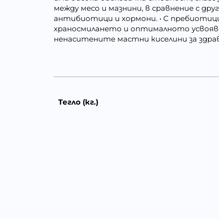
между месо и мазнини, в сравнение с др
антибиотици и хормони. • С пребиотиц
храносмилането и оптималното усвоява
ненаситените мастни киселини за здрав
Тегло (кг.)