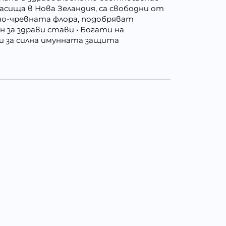
пасища в Нова Зеландия, са свободни от
шно-чревната флора, подобряват
за здрави стави • Богати на
ти за силна имунната защита