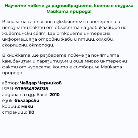
Научете повече за разнообразието, което е създала
Майката природа!
В книгата са описани изключително интересни и
непознати факти от областта на заобикалящия ни
животински свят. Ще откриете интересна
информация за отровни жаби и птици, охлюви,
скорпиони, октоподи.
В книжката ще разберете повече за понятията
канибализъм и паразитизъм и още много интересни
факти от чудесата, които е сътворила Майката
природа.
автор:
Чавдар Черников
ISBN:
9789549261318
година на издаване:
2010
език:
български
корици:
меки
с
траници:
110