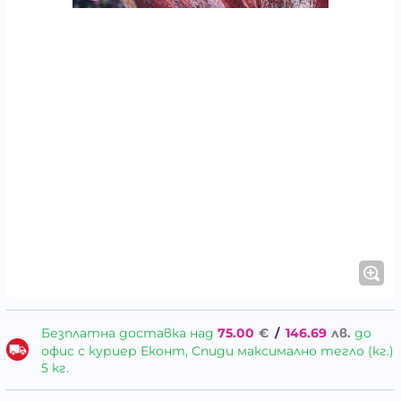
Безплатна доставка над
75.00
€
/
146.69
лв.
до
офис с куриер Еконт, Спиди максимално тегло (кг.)
5 кг.