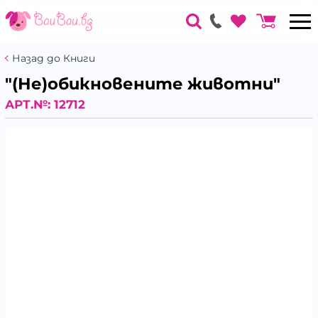
Назад до Книги
"(Не)обикновените животни"
АРТ.№:
12712