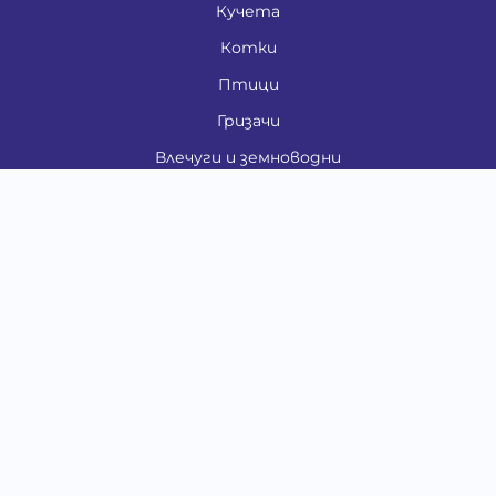
Кучета
Котки
Птици
Гризачи
Влечуги и земноводни
Риби
Други животни
За стопани
Контакти
"ИНСЪРТ.БГ" ООД
Тел.:
0879 801 808
E-mail:
shop#at#baubau.bg