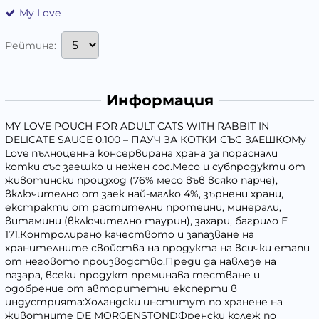
My Love
Рейтинг:
Информация
MY LOVE POUCH FOR ADULT CATS WITH RABBIT IN
DELICATE SAUCE 0.100 – ПАУЧ ЗА КОТКИ СЪС ЗАЕШКОMy
Love пълноценна консервирана храна за пораснали
котки със заешко и нежен сос.Месо и субпродукти от
животински произход (76% месо във всяко парче),
включително от заек най-малко 4%, зърнени храни,
екстракти от растителни протеини, минерали,
витамини (включително таурин), захари, багрило Е
171.Контролирано качеството и запазване на
хранителните свойства на продукта на всички етапи
от неговото производство.Преди да навлезе на
пазара, всеки продукт преминава тестване и
одобрение от авторитетни експерти в
индустрията:Холандски институт по хранене на
животните DE MORGENSTONDФренски колеж по