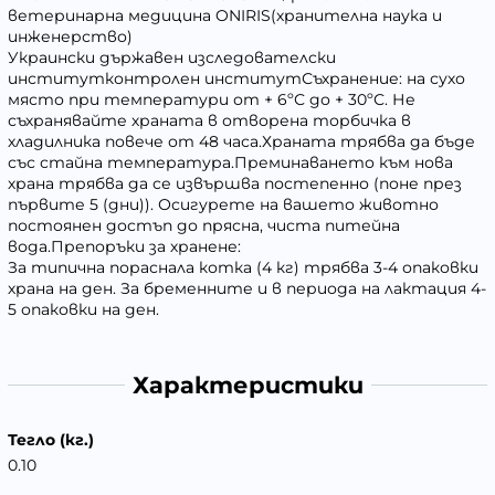
ветеринарна медицина ONIRIS(хранителна наука и
инженерство)
Украински държавен изследователски
институтконтролен институтСъхранение: на сухо
място при температури от + 6ºС до + 30ºС. Не
съхранявайте храната в отворена торбичка в
хладилника повече от 48 часа.Храната трябва да бъде
със стайна температура.Преминаването към нова
храна трябва да се извършва постепенно (поне през
първите 5 (дни)). Осигурете на вашето животно
постоянен достъп до прясна, чиста питейна
вода.Препоръки за хранене:
За типична пораснала котка (4 кг) трябва 3-4 опаковки
храна на ден. За бременните и в периода на лактация 4-
5 опаковки на ден.
Характеристики
Тегло (кг.)
0.10