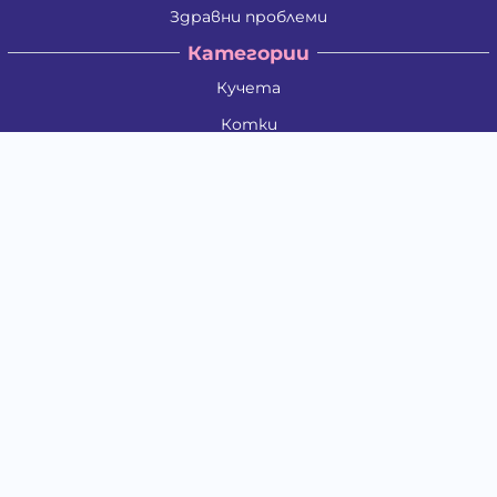
Здравни проблеми
Категории
Кучета
Котки
Птици
Гризачи
Влечуги и земноводни
Риби
Други животни
За стопани
Контакти
"ИНСЪРТ.БГ" ООД
Тел.:
0879 801 808
E-mail:
shop#at#baubau.bg