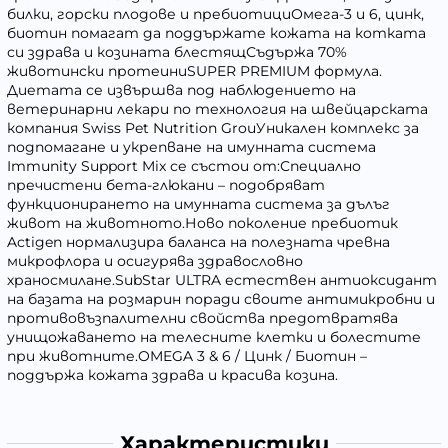
билки, горски плодове и пребиотициОмега-3 и 6, цинк,
биотин помагат да поддържате кожата на котката
си здрава и козината блестящСъдържа 70%
животински протеиниSUPER PREMIUM формула.
Диетата се извършва под наблюдението на
ветеринарни лекари по технология на швейцарската
компания Swiss Pet Nutrition GrouУникален комплекс за
подпомагане и укрепване на имунната система
Immunity Support Mix се състои от:Специално
пречистени бета-глюкани – подобряват
функционирането на имунната система за дълъг
живот на животното.Ново поколение пребиотик
Actigen нормализира баланса на полезната чревна
микрофлора и осигурява здравословно
храносмилане.SubStar ULTRA естествен антиоксидант
на базата на розмарин поради своите антимикробни и
противовъзпалителни свойства предотвратява
унищожаването на телесните клетки и болестите
при животните.OMEGA 3 & 6 / Цинк / Биотин –
поддържа кожата здрава и красива козина.
Характеристики