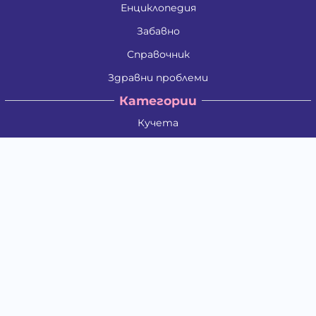
Енциклопедия
Забавно
Справочник
Здравни проблеми
Категории
Кучета
Котки
Птици
Гризачи
Влечуги и земноводни
Риби
Други животни
За стопани