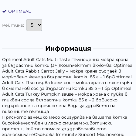
OPTIMEAL
Рейтинг:
Информация
Optimeal Adult Cats Multi Taste Пълноценна мокра храна
за възрастни котки (3+1)Комплектът включва: Optimeal
Adult Cats Rabbit Carrot Jelly – мокра храна със заек в
морковено желе за възрастни котки 85 г – 1 брOptimeal
Adult Cats Пъстърва крем сос – мокра храна с пъстърва
в сметанов сос за възрастни котки 85 г – 1 бр Optimeal
Adult Cats Turkey Pumpkin sause – мокра храна с пуйка в
тиквен сос за възрастни котки 85 г – 2 брВисоко
съдържание на пречистена вода за здравето на
пикочните пътища
Прясното агнешко месо осигурява на вашата котка
висококачествен и лесно смилаем животински
протеин, който спомага за здравословното
храносмиланеСъдържа Immunity Support Mix, полезни