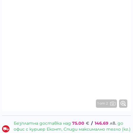
1 от 2
Безплатна доставка над
75.00
€
/
146.69
лв.
до
офис с куриер Еконт, Спиди максимално тегло (кг.)