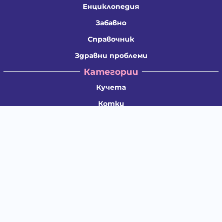
Енциклопедия
Забавно
Справочник
Здравни проблеми
Категории
Кучета
Котки
Птици
Гризачи
Влечуги и земноводни
Риби
Други животни
За стопани