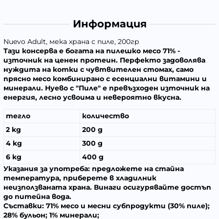
Информация
Nuevo Adult, мека храна с пиле, 200гр
Тази консерва е богата на
пилешко месо
71% -
източник на ценен протеин. Перфекто задоволява
нуждита на котки с
чувтвителен стомах
, само
прясно месо комбинирано с есенциални витамини и
минерали. Нуево с
"Пиле"
е превъзходен източник на
енергия, лесно усвоима и невероятно вкусна.
тегло
количество
2 kg
200 g
4 kg
300 g
6 kg
400 g
Указания за употреба:
предложете на стайна
температура, приберете в хладилник
неизползваната храна. Винаги осигурявайте достъп
до питейна вода.
Съставки:
71% месо и месни субпродукти (30% пиле);
28% бульон; 1% минерали;