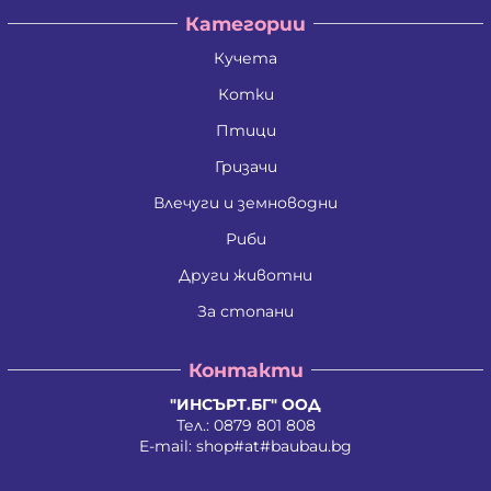
Категории
Кучета
Котки
Птици
Гризачи
Влечуги и земноводни
Риби
Други животни
За стопани
Контакти
"ИНСЪРТ.БГ" ООД
Тел.:
0879 801 808
E-mail:
shop#at#baubau.bg