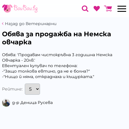
Назад до Ветеринарни
Обява за продажба на Немска
овчарка
Обява: 'Продавам чистокръвна 3 годишна Немска
Овчарка - 20лв.'
Евентуален купувач по телефона:
-"Защо толкова евтино, да не е болна?"
-"Нищо й няма, откраднаха и къщурката."
Рейтинг:
д-р Деница Русева