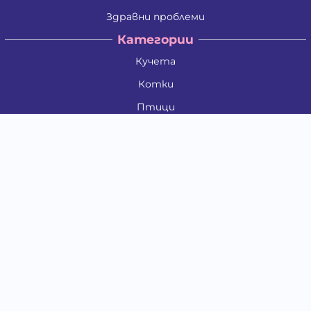
Здравни проблеми
Категории
Кучета
Котки
Птици
Гризачи
Влечуги и земноводни
Риби
Други животни
За стопани
Контакти
"ИНСЪРТ.БГ" ООД
Тел.:
0879 801 808
E-mail:
shop#at#baubau.bg