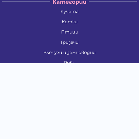
Категории
Кучета
Котки
Птици
Гризачи
Влечуги и земноводни
Риби
Други животни
За стопани
Контакти
"ИНСЪРТ.БГ" ООД
Тел.:
0879 801 808
E-mail:
shop#at#baubau.bg